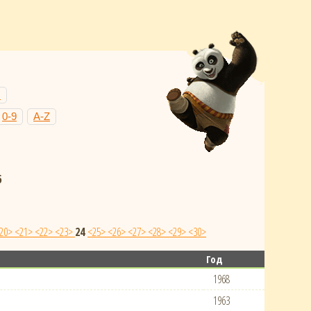
Н
0-9
A-Z
6
20>
<21>
<22>
<23>
24
<25>
<26>
<27>
<28>
<29>
<30>
Год
1968
1963