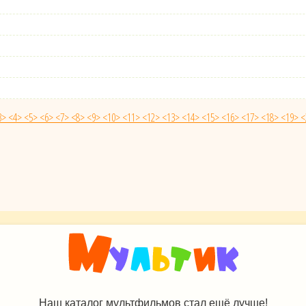
3>
<4>
<5>
<6>
<7>
<8>
<9>
<10>
<11>
<12>
<13>
<14>
<15>
<16>
<17>
<18>
<19>
<
Наш каталог мультфильмов стал ещё лучше!