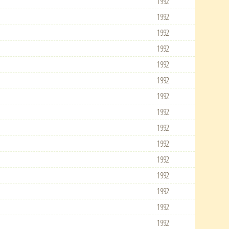
1992
1992
1992
1992
1992
1992
1992
1992
1992
1992
1992
1992
1992
1992
1992