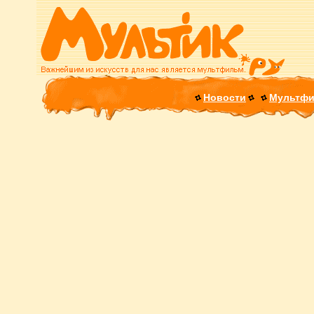
Новости
Мультф