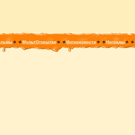
ильмы
МультОткрытки
Интересности
Награды