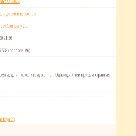
Рисованный
Для детей и взрослых
Toei Company Ltd.
00:21:30
9.558 (голосов: 86)
еяна, да и плакса к тому же, но... Однажды к ней пришла странная
р Мун 23