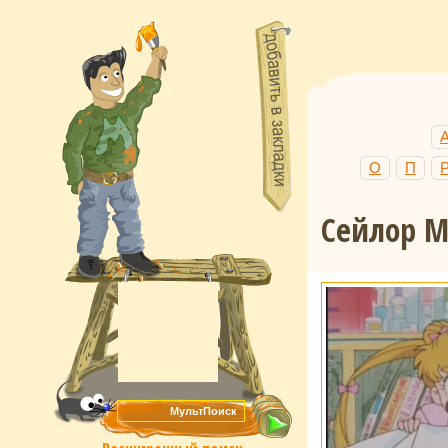
О
П
Сейлор М