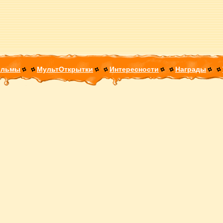
ильмы
МультОткрытки
Интересности
Награды