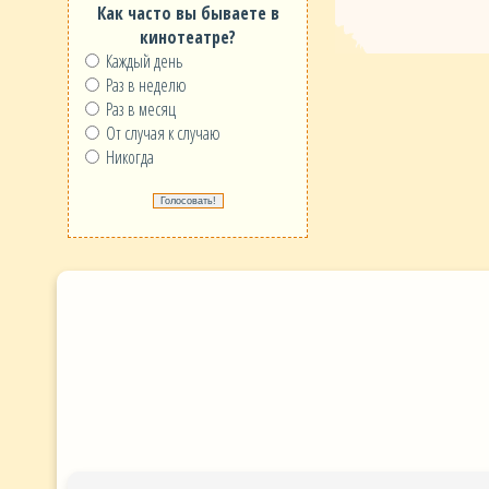
Как часто вы бываете в
кинотеатре?
Каждый день
Раз в неделю
Раз в месяц
От случая к случаю
Никогда