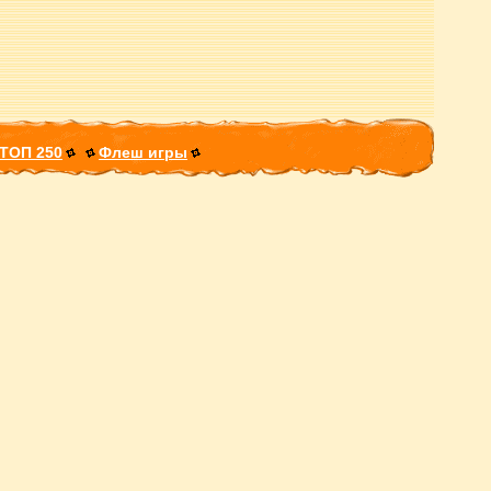
ТОП 250
Флеш игры