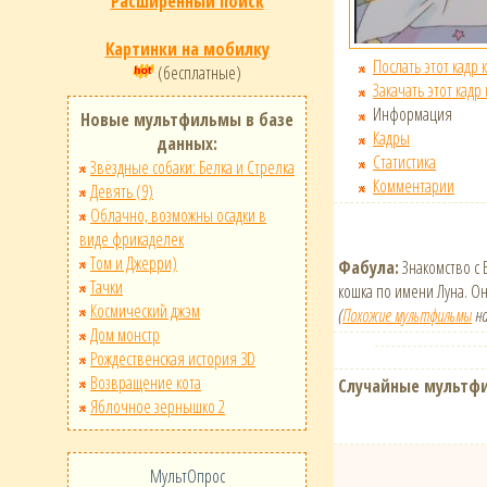
Расширенный поиск
Картинки на мобилку
Послать этот кадр 
(бесплатные)
Закачать этот кадр
Информация
Новые мультфильмы в базе
Кадры
данных:
Статистика
Звёздные собаки: Белка и Стрелка
Комментарии
Девять (9)
Облачно, возможны осадки в
виде фрикаделек
Том и Джерри)
Фабула:
Знакомство с Б
Тачки
кошка по имени Луна. Он
Космический джэм
(
Похожие мультфильмы
на
Дом монстр
Рождественская история 3D
Возвращение кота
Случайные мультф
Яблочное зернышко 2
МультОпрос