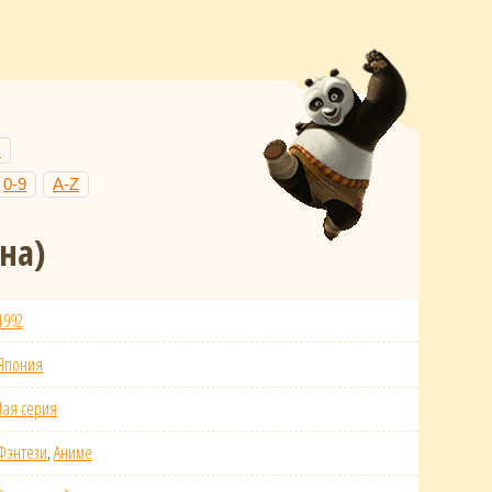
Н
0-9
A-Z
на)
1992
Япония
1ая серия
Фэнтези
,
Аниме