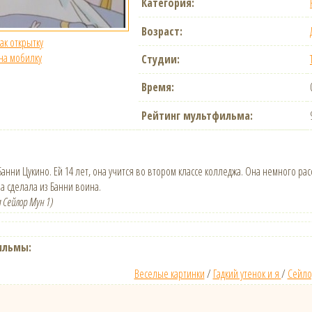
Категория:
Возраст:
как открытку
 на мобилку
Студии:
Время:
Рейтинг мультфильма:
анни Цукино. Ей 14 лет, она учится во втором классе колледжа. Она немного расс
а сделала из Банни воина.
 Сейлор Мун 1)
ильмы:
Веселые картинки
/
Гадкий утенок и я
/
Сейло