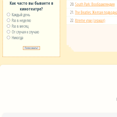
Как часто вы бываете в
20.
South Park: Воображляндия
кинотеатре?
21.
The Beatles: Желтая подводн
Каждый день
Раз в неделю
22.
Xtreme утки (сериал)
Раз в месяц
От случая к случаю
Никогда