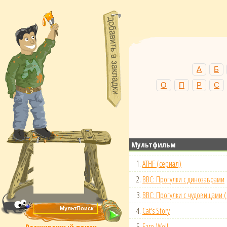
А
Б
О
П
Р
С
Мультфильм
1.
ATHF (сериал)
2.
BBC: Прогулки с динозаврами
3.
BBC: Прогулки с чудовищами 
4.
Cat's Story
5.
Fare-Well!