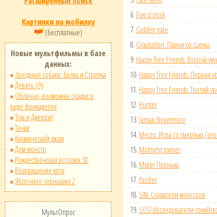
Расширенный поиск
6.
Five o'clock
Картинки на мобилку
7.
Golden gate
(бесплатные)
8.
Gravitation: Парни со сцены
Новые мультфильмы в базе
9.
Happy Tree Friends: Второй уку
данных:
Звёздные собаки: Белка и Стрелка
10.
Happy Tree Friends: Первая к
Девять (9)
11.
Happy Tree Friends: Третий ур
Облачно, возможны осадки в
12.
Hunter
виде фрикаделек
Том и Джерри)
13.
Jamais Nevermore
Тачки
14.
Mezzo: Игра со смертью (се
Космический джэм
Дом монстр
15.
Midnight games
Рождественская история 3D
16.
Mister Пронька
Возвращение кота
17.
Pacifier
Яблочное зернышко 2
18.
SIN: Создатели монстров
19.
SOS! Исследователи токийск
МультОпрос