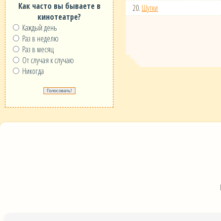
Как часто вы бываете в
20.
Шутки
кинотеатре?
Каждый день
Раз в неделю
Раз в месяц
От случая к случаю
Никогда