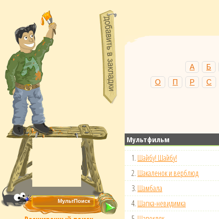
А
Б
О
П
Р
С
Мультфильм
1.
Шайбу! Шайбу!
2.
Шакаленок и верблюд
3.
Шамбала
4.
Шапка-невидимка
5.
Шапокляк