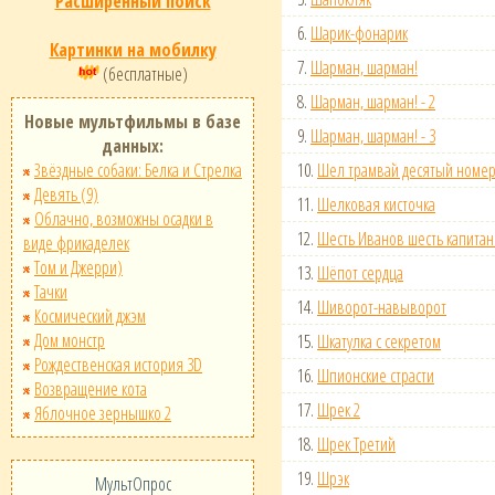
Расширенный поиск
6.
Шарик-фонарик
Картинки на мобилку
7.
Шарман, шарман!
(бесплатные)
8.
Шарман, шарман! - 2
Новые мультфильмы в базе
9.
Шарман, шарман! - 3
данных:
Звёздные собаки: Белка и Стрелка
10.
Шел трамвай десятый номе
Девять (9)
11.
Шелковая кисточка
Облачно, возможны осадки в
12.
Шесть Иванов шесть капита
виде фрикаделек
Том и Джерри)
13.
Шёпот сердца
Тачки
14.
Шиворот-навыворот
Космический джэм
Дом монстр
15.
Шкатулка с секретом
Рождественская история 3D
16.
Шпионские страсти
Возвращение кота
17.
Шрек 2
Яблочное зернышко 2
18.
Шрек Третий
19.
Шрэк
МультОпрос