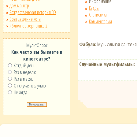
Информация
Дом монстр
Кадры
Рождественская история 3D
Статистика
Возвращение кота
Комментарии
Яблочное зернышко 2
Фабула:
Музыкальная фантазия н
МультОпрос
Как часто вы бываете в
кинотеатре?
Случайные мультфильмы:
Каждый день
Раз в неделю
Раз в месяц
От случая к случаю
Никогда