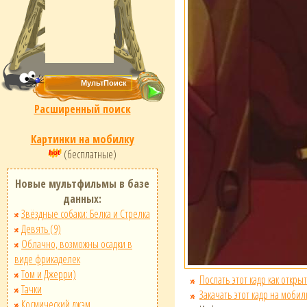
Расширенный поиск
Картинки на мобилку
(бесплатные)
Новые мультфильмы в базе
данных:
Звёздные собаки: Белка и Стрелка
Девять (9)
Облачно, возможны осадки в
виде фрикаделек
Том и Джерри)
Послать этот кадр как открыт
Тачки
Закачать этот кадр на мобил
Космический джэм