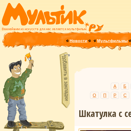
Новости
Мультфильмы
А
Б
О
П
Р
С
Шкатулка с с