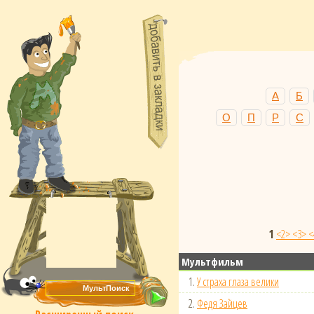
А
Б
О
П
Р
С
1
<2>
<3>
<
Мультфильм
1.
У страха глаза велики
2.
Федя Зайцев