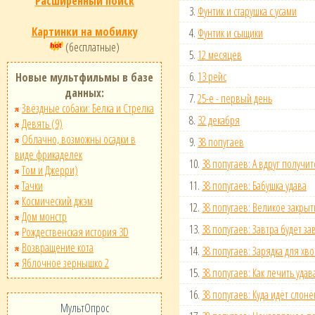
Расширенный поиск
3.
Фунтик и старушка с усами
Картинки на мобилку
4.
Фунтик и сыщики
(бесплатные)
5.
12 месяцев
6.
13 рейс
Новые мультфильмы в базе
данных:
7.
25-е - первый день
Звёздные собаки: Белка и Стрелка
8.
32 декабря
Девять (9)
Облачно, возможны осадки в
9.
38 попугаев
виде фрикаделек
10.
38 попугаев: А вдруг получит
Том и Джерри)
Тачки
11.
38 попугаев: Бабушка удава
Космический джэм
12.
38 попугаев: Великое закры
Дом монстр
13.
38 попугаев: Завтра будет за
Рождественская история 3D
Возвращение кота
14.
38 попугаев: Зарядка для хво
Яблочное зернышко 2
15.
38 попугаев: Как лечить удав
16.
38 попугаев: Куда идёт слонё
МультОпрос