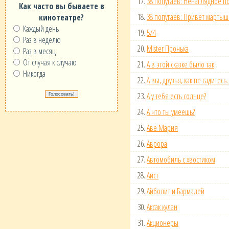
17.
38 попугаев: Ненаглядное п
Как часто вы бываете в
18.
38 попугаев: Привет мартыш
кинотеатре?
Каждый день
19.
5/4
Раз в неделю
20.
Mister Пронька
Раз в месяц
От случая к случаю
21.
А в этой сказке было так
Никогда
22.
А вы, друзья, как не садитес
23.
А у тебя есть солнце?
24.
А что ты умеешь?
25.
Аве Мария
26.
Аврора
27.
Автомобиль с хвостиком
28.
Аист
29.
Айболит и Бармалей
30.
Аксак кулан
31.
Акционеры