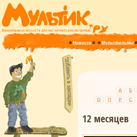
Новости
Мультфильмы
А
Б
О
П
Р
С
12 месяцев