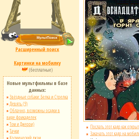
Расширенный поиск
Картинки на мобилку
(бесплатные)
Новые мультфильмы в базе
данных:
Звёздные собаки: Белка и Стрелка
Девять (9)
Облачно, возможны осадки в
виде фрикаделек
Том и Джерри)
Послать этот кадр как открыт
Тачки
Закачать этот кадр на мобил
Космический джэм