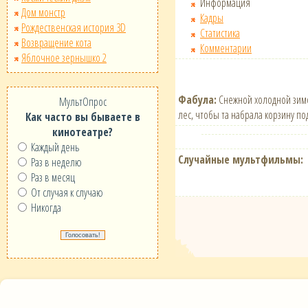
Информация
Дом монстр
Кадры
Рождественская история 3D
Статистика
Возвращение кота
Комментарии
Яблочное зернышко 2
Фабула:
Снежной холодной зимой
МультОпрос
лес, чтобы та набрала корзину п
Как часто вы бываете в
кинотеатре?
Каждый день
Случайные мультфильмы:
Раз в неделю
Раз в месяц
От случая к случаю
Никогда