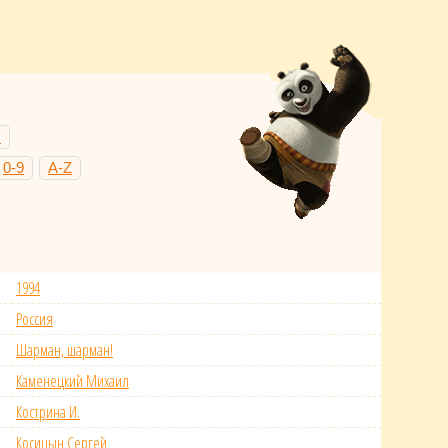
Н
0-9
A-Z
1994
Россия
Шарман, шарман!
Каменецкий Михаил
Кострина И.
Косицын Сергей