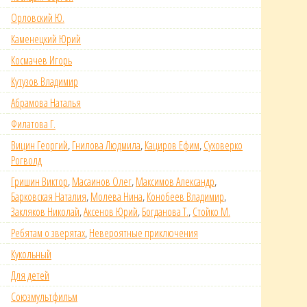
Орловский Ю.
Каменецкий Юрий
Космачев Игорь
Кутузов Владимир
Абрамова Наталья
Филатова Г.
Вицин Георгий
,
Гнилова Людмила
,
Кациров Ефим
,
Суховерко
Рогволд
Гришин Виктор
,
Масаинов Олег
,
Максимов Александр
,
Барковская Наталия
,
Молева Нина
,
Конобеев Владимир
,
Закляков Николай
,
Аксенов Юрий
,
Богданова Т.
,
Стойко М.
Ребятам о зверятах
,
Невероятные приключения
Кукольный
Для детей
Союзмультфильм