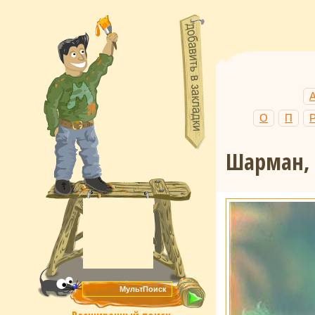
О
П
Шарман, 