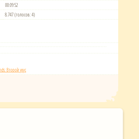
00:09:52
8.747 (голосов: 4)
nds: Второй укус