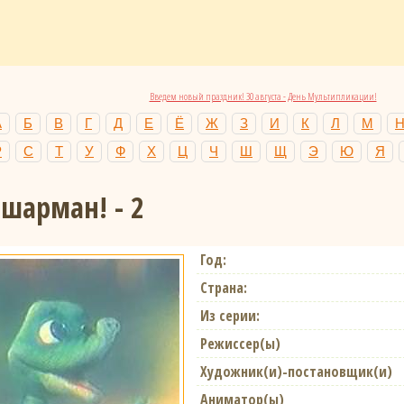
Введем новый праздник! 30 августа - День Мультипликации!
А
Б
В
Г
Д
Е
Ё
Ж
З
И
К
Л
М
Р
С
Т
У
Ф
Х
Ц
Ч
Ш
Щ
Э
Ю
Я
шарман! - 2
Год:
Страна:
Из серии:
Режиссер(ы)
Художник(и)-постановщик(и)
Аниматор(ы)