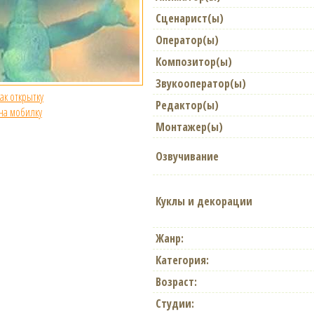
Сценарист(ы)
Оператор(ы)
Композитор(ы)
Звукооператор(ы)
как открытку
Редактор(ы)
 на мобилку
Монтажер(ы)
Озвучивание
Куклы и декорации
Жанр:
Категория:
Возраст:
Студии: