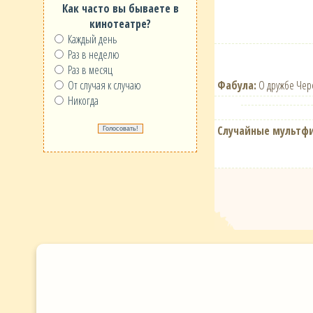
Как часто вы бываете в
кинотеатре?
Каждый день
Раз в неделю
Раз в месяц
Фабула:
О дружбе Чере
От случая к случаю
Никогда
Случайные мультф