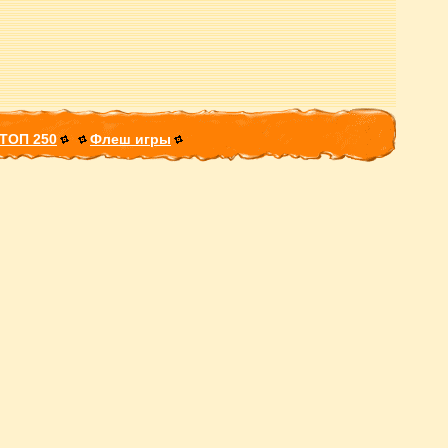
ТОП 250
Флеш игры