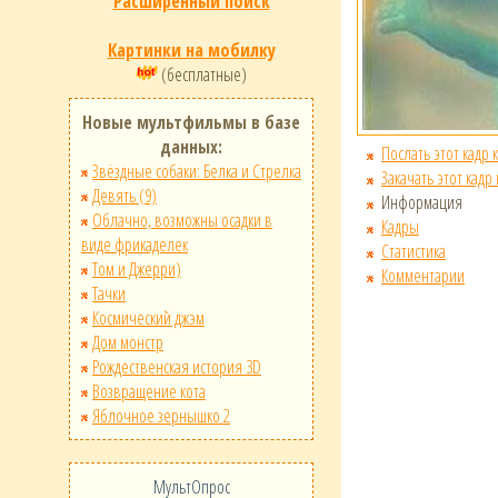
Расширенный поиск
Картинки на мобилку
(бесплатные)
Новые мультфильмы в базе
данных:
Послать этот кадр 
Звёздные собаки: Белка и Стрелка
Закачать этот кадр
Девять (9)
Информация
Облачно, возможны осадки в
Кадры
виде фрикаделек
Статистика
Том и Джерри)
Комментарии
Тачки
Космический джэм
Дом монстр
Рождественская история 3D
Возвращение кота
Яблочное зернышко 2
МультОпрос