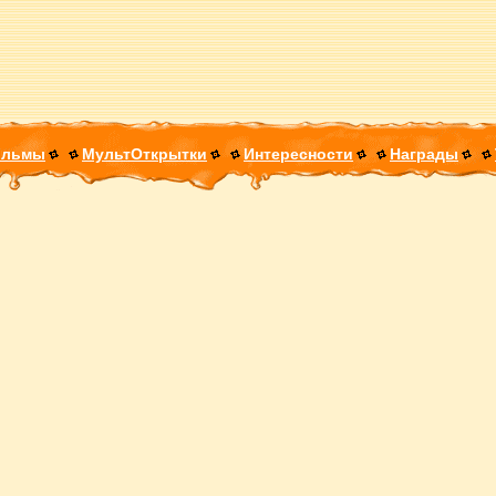
ильмы
МультОткрытки
Интересности
Награды