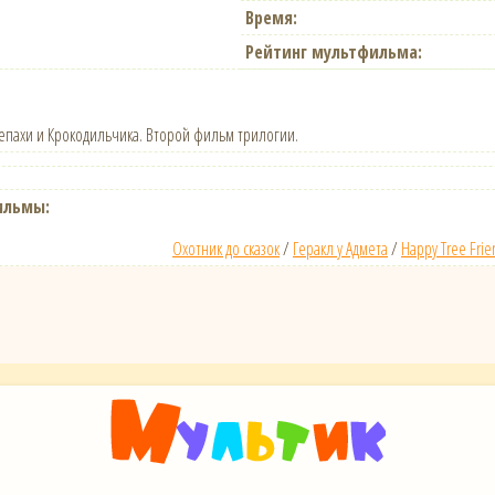
Время:
Рейтинг мультфильма:
пахи и Крокодильчика. Второй фильм трилогии.
ильмы:
Охотник до сказок
/
Геракл у Адмета
/
Happy Tree Frie