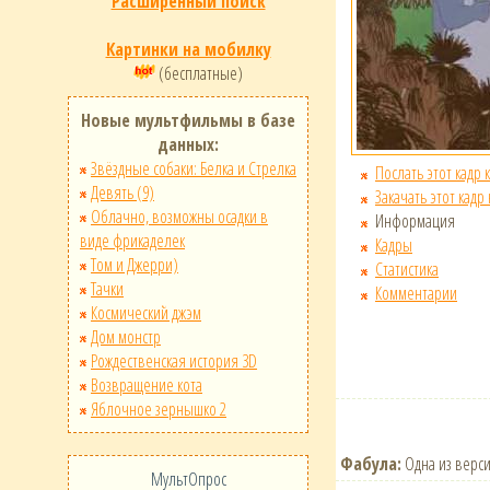
Расширенный поиск
Картинки на мобилку
(бесплатные)
Новые мультфильмы в базе
данных:
Звёздные собаки: Белка и Стрелка
Послать этот кадр 
Девять (9)
Закачать этот кадр
Облачно, возможны осадки в
Информация
виде фрикаделек
Кадры
Том и Джерри)
Статистика
Тачки
Комментарии
Космический джэм
Дом монстр
Рождественская история 3D
Возвращение кота
Яблочное зернышко 2
Фабула:
Одна из верси
МультОпрос