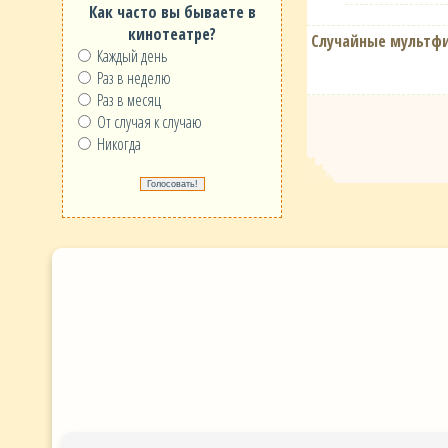
Как часто вы бываете в
кинотеатре?
Случайные мультф
Каждый день
Раз в неделю
Раз в месяц
От случая к случаю
Никогда