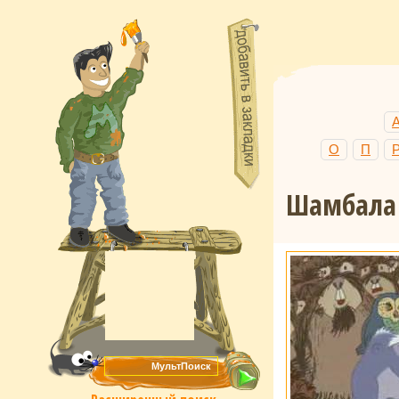
О
П
Шамбала