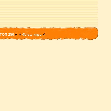
ТОП 250
Флеш игры