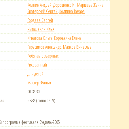
Колпин Андрей
,
Дорошенко И.
,
Маршева Жанна
,
Братерский Сергей
,
Колпина Тамара
Гордеев Сергей
Читашвили Илья
Игнатова Ольга
,
Коровкина Елена
Герасимов Александр
,
Маясов Вячеслав
Ребятам о зверятах
Рисованный
Для детей
Мастер-Фильм
00:08:30
а:
6.888 (голосов: 9)
й программе фестиваля Суздаль-2005.