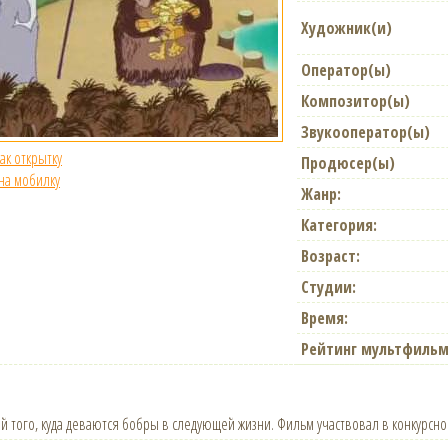
Художник(и)
Оператор(ы)
Композитор(ы)
Звукооператор(ы)
как открытку
Продюсер(ы)
 на мобилку
Жанр:
Категория:
Возраст:
Студии:
Время:
Рейтинг мультфильм
й того, куда деваются бобры в следующей жизни. Фильм участвовал в конкурсно