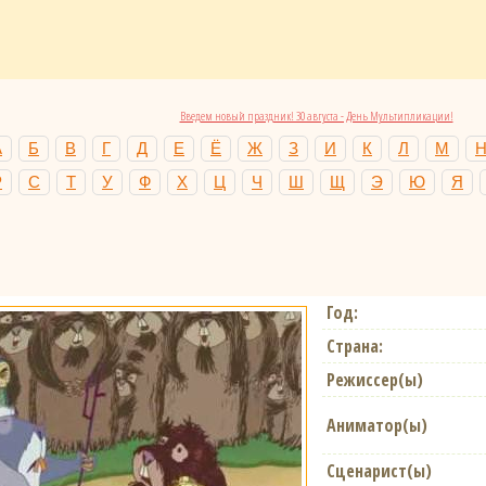
Введем новый праздник! 30 августа - День Мультипликации!
А
Б
В
Г
Д
Е
Ё
Ж
З
И
К
Л
М
Р
С
Т
У
Ф
Х
Ц
Ч
Ш
Щ
Э
Ю
Я
Год:
Страна:
Режиссер(ы)
Аниматор(ы)
Сценарист(ы)