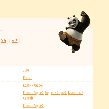
Н
0-9
A-Z
2004
Россия
Колпин Андрей
Колпин Андрей
,
Гордеев Сергей
,
Братерский
Сергей
Колпин Андрей