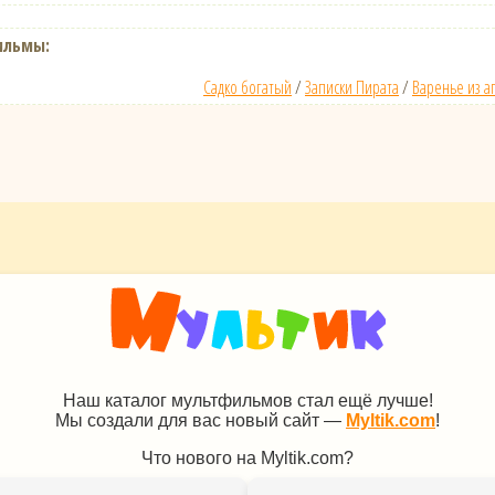
ильмы:
Садко богатый
/
Записки Пирата
/
Варенье из а
Наш каталог мультфильмов стал ещё лучше!
Мы создали для вас новый сайт —
Myltik.com
!
Что нового на Myltik.com?