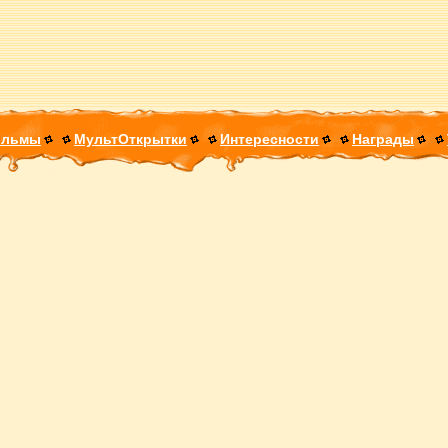
ильмы
МультОткрытки
Интересности
Награды