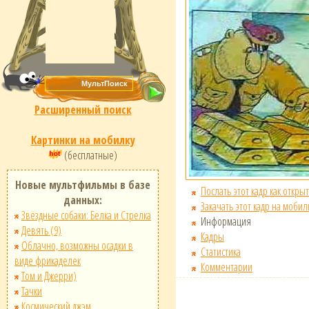
Расширенный поиск
Картинки на мобилку
(бесплатные)
Новые мультфильмы в базе
Послать этот кадр как открыт
данных:
Закачать этот кадр на мобил
Звёздные собаки: Белка и Стрелка
Информация
Девять (9)
Кадры
Облачно, возможны осадки в
Статистика
виде фрикаделек
Комментарии
Том и Джерри)
Тачки
Космический джэм