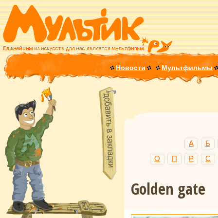
Новости
Мультфильмы
А
Б
О
П
Р
С
Golden gate