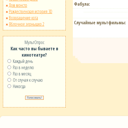
Фабула:
Дом монстр
Рождественская история 3D
Возвращение кота
Случайные мультфильмы:
Яблочное зернышко 2
МультОпрос
Как часто вы бываете в
кинотеатре?
Каждый день
Раз в неделю
Раз в месяц
От случая к случаю
Никогда