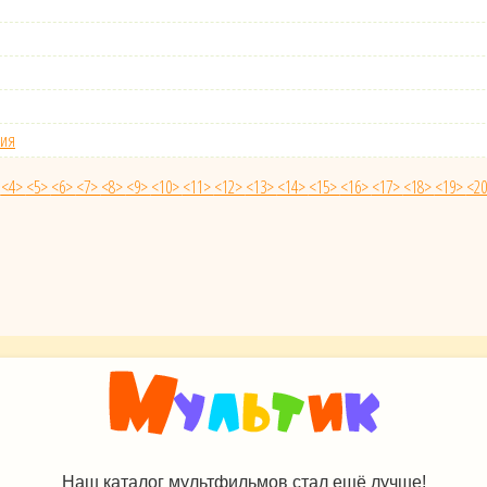
тия
>
<4>
<5>
<6>
<7>
<8>
<9>
<10>
<11>
<12>
<13>
<14>
<15>
<16>
<17>
<18>
<19>
<2
Наш каталог мультфильмов стал ещё лучше!