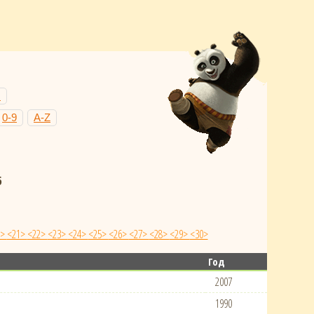
Н
0-9
A-Z
6
0>
<21>
<22>
<23>
<24>
<25>
<26>
<27>
<28>
<29>
<30>
Год
2007
1990