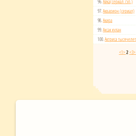
96.
Айка(сериал 7эп.)
97.
Акварион (сериал)
98.
Акира
99.
Аксак кулан
100.
Актриса тысячеле
<1>
2
<3