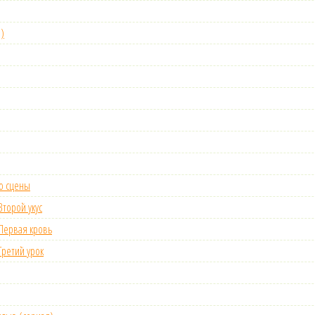
 )
со сцены
 Второй укус
 Первая кровь
 Третий урок