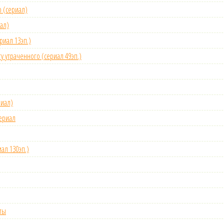
р (сериал)
ал)
риал 13эп.)
ту утраченного (сериал 49эп.)
риал)
сериал
иал 130эп.)
еты