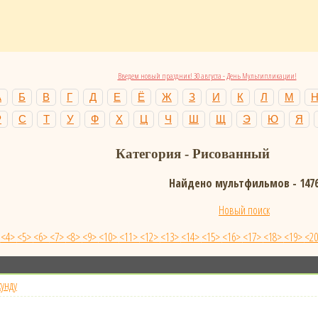
Введем новый праздник! 30 августа - День Мультипликации!
А
Б
В
Г
Д
Е
Ё
Ж
З
И
К
Л
М
Р
С
Т
У
Ф
Х
Ц
Ч
Ш
Щ
Э
Ю
Я
Категория -
Рисованный
Найдено мультфильмов - 147
Новый поиск
>
<4>
<5>
<6>
<7>
<8>
<9>
<10>
<11>
<12>
<13>
<14>
<15>
<16>
<17>
<18>
<19>
<2
кунду