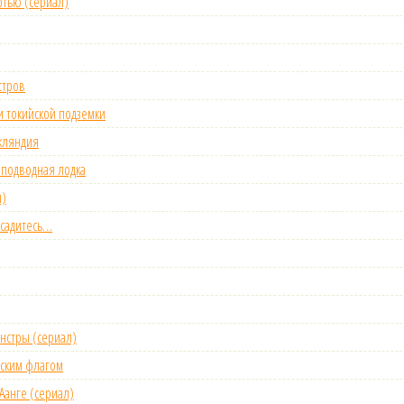
ртью (сериал)
стров
и токийской подземки
ажляндия
я подводная лодка
л)
е садитесь…
онстры (сериал)
тским флагом
 Аанге (сериал)