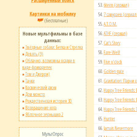
Расширенный поиск
53.
6teen (сериал)
Картинки на мобилку
54.
7 самураев (сериал
(бесплатные)
55.
A.T.O.M.
56.
ATHF (сериал)
Новые мультфильмы в базе
данных:
57.
Cat's Story
Звёздные собаки: Белка и Стрелка
58.
Fare-Well!
Девять (9)
Облачно, возможны осадки в
59.
Five o'clock
виде фрикаделек
60.
Golden gate
Том и Джерри)
Тачки
61.
Gravitation: Парни 
Космический джэм
62.
Happy Tree Friends:
Дом монстр
63.
Happy Tree Friends:
Рождественская история 3D
Возвращение кота
64.
Happy Tree Friends:
Яблочное зернышко 2
65.
Hunter
66.
Jamais Nevermore
МультОпрос