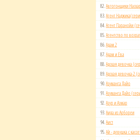
82.
Автогонщики Наска
83.
Агент Наджика(сери
84.
Агент Паранойи (се
85.
Агентство по возра
86.
Адам 2
87.
Адам и Ева
88.
Адская девочка (се
89.
Адская девочка-2 (
90.
Азуманга Дайо
91.
Азуманга Дайо (сер
92.
Азур и Азмар
93.
Аида из Арбореи
94.
Аист
95.
Ай - девyшка с касс