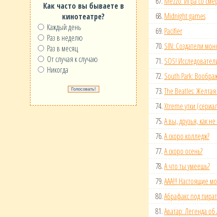
67.
Mezzo: Игра со сме
Как часто вы бываете в
68.
Midnight games
кинотеатре?
Каждый день
69.
Pacifier
Раз в неделю
70.
SIN: Создатели мон
Раз в месяц
От случая к случаю
71.
SOS! Исследовател
Никогда
72.
South Park: Вообр
73.
The Beatles: Желта
74.
Xtreme утки (сериа
75.
А вы, друзья, как н
76.
А скоро колледж?
77.
А скоро осень?
78.
А что ты умеешь?
79.
ААА!!! Настоящие м
80.
Абрафакс под пира
81.
Аватар: Легенда об