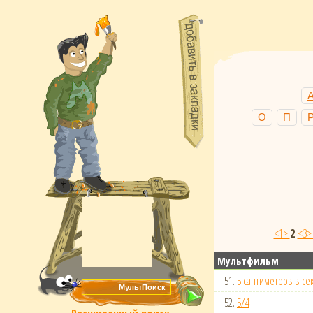
О
П
<1>
2
<3
Мультфильм
51.
5 сантиметров в се
52.
5/4