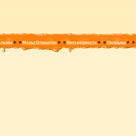
ильмы
МультОткрытки
Интересности
Награды