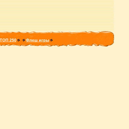
ТОП 250
Флеш игры