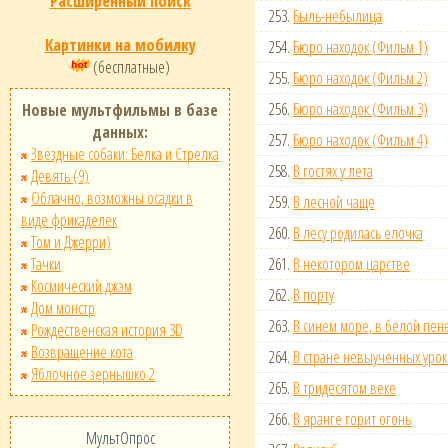
Расширенный поиск
253.
Быль-небылица
Картинки на мобилку
254.
Бюро находок (Фильм 1)
(бесплатные)
255.
Бюро находок (Фильм 2)
256.
Бюро находок (Фильм 3)
Новые мультфильмы в базе
данных:
257.
Бюро находок (Фильм 4)
Звёздные собаки: Белка и Стрелка
258.
В гостях у лета
Девять (9)
Облачно, возможны осадки в
259.
В лесной чаще
виде фрикаделек
260.
В лесу родилась елочка
Том и Джерри)
Тачки
261.
В некотором царстве
Космический джэм
262.
В порту
Дом монстр
263.
В синем море, в белой пен
Рождественская история 3D
Возвращение кота
264.
В стране невыученных уро
Яблочное зернышко 2
265.
В тридесятом веке
266.
В яранге горит огонь
МультОпрос