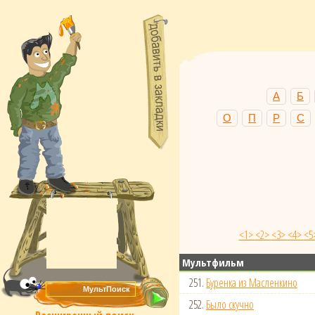
А
Б
О
П
Р
С
<1>
<2>
<3>
<4>
<5
Мультфильм
251.
Буренка из Масленкино
252.
Было скучно