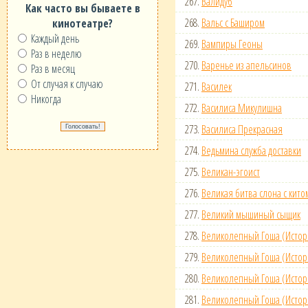
267.
Валидуб
Как часто вы бываете в
268.
Вальс с Баширом
кинотеатре?
Каждый день
269.
Вампиры Геоны
Раз в неделю
270.
Варенье из апельсинов
Раз в месяц
От случая к случаю
271.
Василек
Никогда
272.
Василиса Микулишна
273.
Василиса Прекрасная
274.
Ведьмина служба доставки
275.
Великан-эгоист
276.
Великая битва слона с кито
277.
Великий мышиный сыщик
278.
Великолепный Гоша (Истор
279.
Великолепный Гоша (Истори
280.
Великолепный Гоша (Истор
281.
Великолепный Гоша (Истор