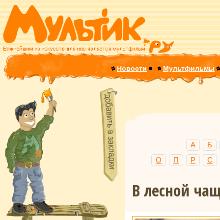
Новости
Мультфильмы
А
Б
О
П
Р
С
В лесной ча