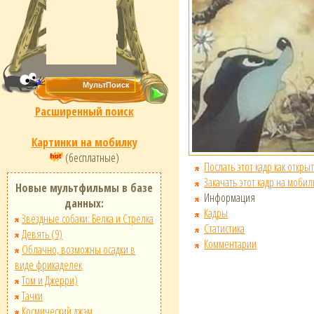
Расширенный поиск
Картинки на мобилку
(бесплатные)
Послать этот кадр как открыт
Закачать этот кадр на мобил
Новые мультфильмы в базе
Информация
данных:
Кадры
Звёздные собаки: Белка и Стрелка
Статистика
Девять (9)
Комментарии
Облачно, возможны осадки в
виде фрикаделек
Том и Джерри)
Тачки
Космический джэм