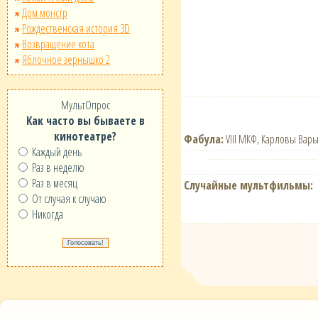
Дом монстр
Рождественская история 3D
Возвращение кота
Яблочное зернышко 2
МультОпрос
Как часто вы бываете в
кинотеатре?
Фабула:
VIII МКФ, Карловы Вары
Каждый день
Раз в неделю
Раз в месяц
Случайные мультфильмы:
От случая к случаю
Никогда