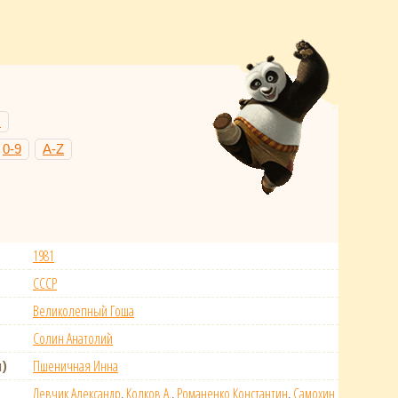
Н
0-9
A-Z
1981
СССР
Великолепный Гоша
Солин Анатолий
)
Пшеничная Инна
Левчик Александр
,
Колков А.
,
Романенко Константин
,
Самохин