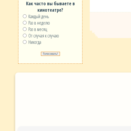
Как часто вы бываете в
кинотеатре?
Каждый день
Раз в неделю
Раз в месяц
От случая к случаю
Никогда