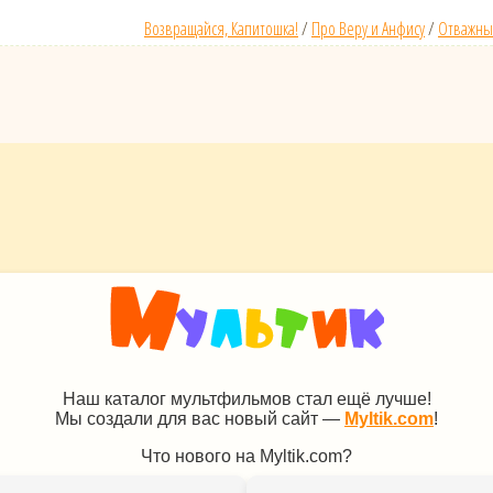
Возвращайся, Капитошка!
/
Про Веру и Анфису
/
Отважны
Наш каталог мультфильмов стал ещё лучше!
Мы создали для вас новый сайт —
Myltik.com
!
Что нового на Myltik.com?