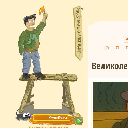
О
П
Великоле