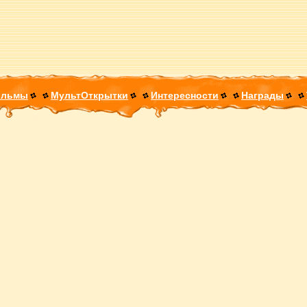
ильмы
МультОткрытки
Интересности
Награды