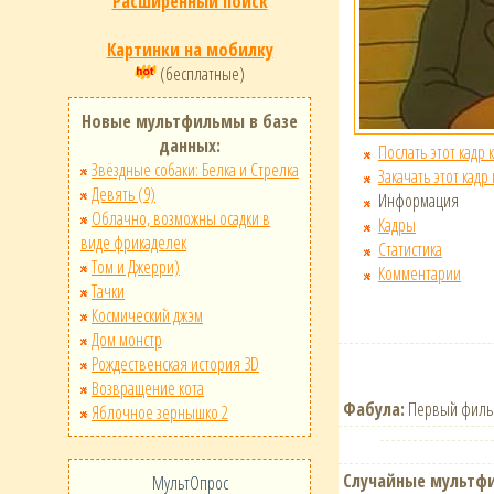
Расширенный поиск
Картинки на мобилку
(бесплатные)
Новые мультфильмы в базе
данных:
Послать этот кадр 
Звёздные собаки: Белка и Стрелка
Закачать этот кадр
Девять (9)
Информация
Облачно, возможны осадки в
Кадры
виде фрикаделек
Статистика
Том и Джерри)
Комментарии
Тачки
Космический джэм
Дом монстр
Рождественская история 3D
Возвращение кота
Фабула:
Первый фильм 
Яблочное зернышко 2
Случайные мультф
МультОпрос