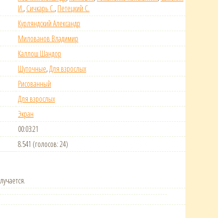
И.
,
Сичкарь С.
,
Петецкий С.
Курляндский Александр
Милованов Владимир
Каллош Шандор
Шуточные
,
Для взрослых
Рисованный
Для взрослых
Экран
00:03:21
8.541 (голосов: 24)
лучается.