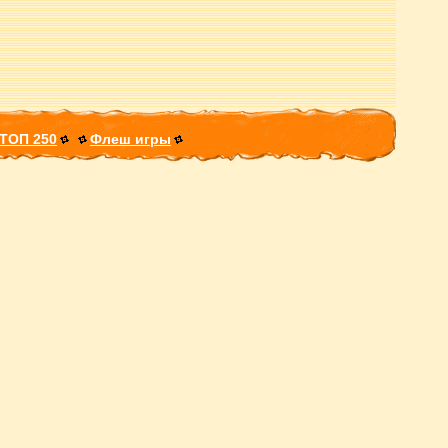
ТОП 250
Флеш игры