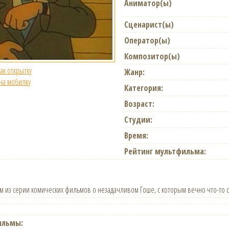
Аниматор(ы)
Сценарист(ы)
Оператор(ы)
Композитор(ы)
как открытку
Жанр:
 на мобилку
Категория:
Возраст:
Студии:
Время:
Рейтинг мультфильма:
из серии комических фильмов о незадачливом Гоше, с которым вечно что-то с
ильмы: