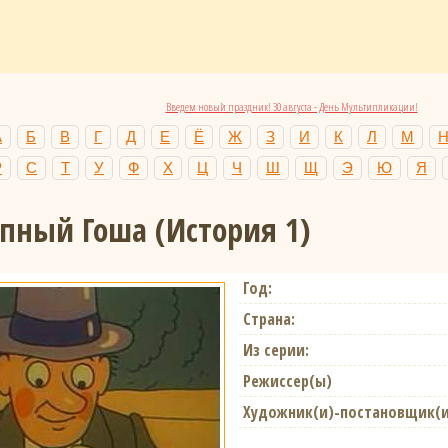
Введем новый праздник! 30 августа - День Мультипликации!
А
Б
В
Г
Д
Е
Ё
Ж
З
И
К
Л
М
Р
С
Т
У
Ф
Х
Ц
Ч
Ш
Щ
Э
Ю
Я
пный Гоша (История 1)
Год:
Страна:
Из серии:
Режиссер(ы)
Художник(и)-постановщик(и