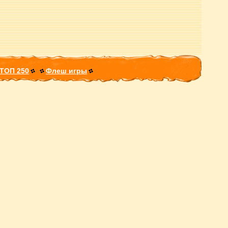
ТОП 250
Флеш игры