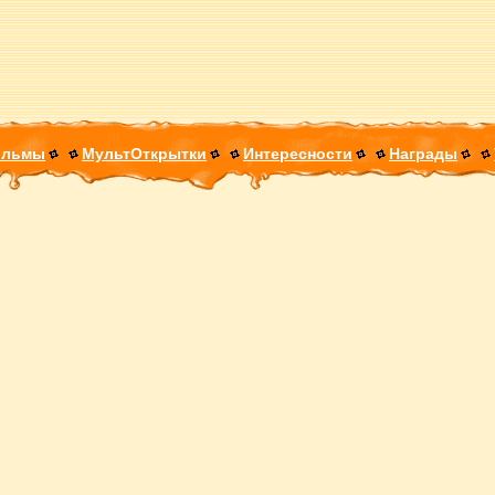
ильмы
МультОткрытки
Интересности
Награды