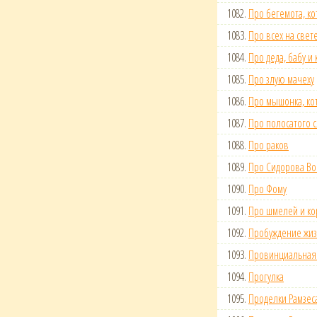
1082.
Про бегемота, к
1083.
Про всех на свет
1084.
Про деда, бабу и 
1085.
Про злую мачеху
1086.
Про мышонка, ко
1087.
Про полосатого 
1088.
Про раков
1089.
Про Сидорова Во
1090.
Про Фому
1091.
Про шмелей и к
1092.
Пробуждение жи
1093.
Провинциальная
1094.
Прогулка
1095.
Проделки Рамзеса