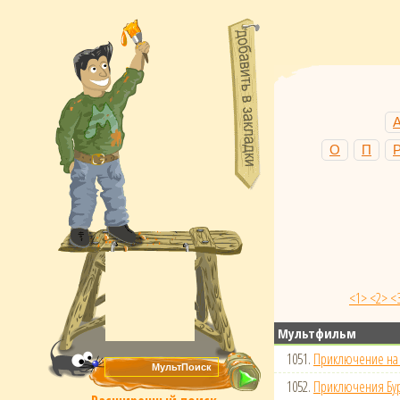
О
П
<1>
<2>
<
Мультфильм
1051.
Приключение на 
1052.
Приключения Бу