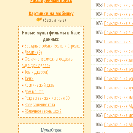
Расширенный поиск
1053.
Приключения в И
Картинки на мобилку
1054.
Приключения в И
(бесплатные)
1055.
Приключения в И
1056.
Приключения в И
Новые мультфильмы в базе
данных:
1057.
Приключения Вас
Звёздные собаки: Белка и Стрелка
1058.
Приключения Ви
Девять (9)
Облачно, возможны осадки в
1059.
Приключения зап
виде фрикаделек
1060.
Приключения куз
Том и Джерри)
Тачки
1061.
Приключения куз
Космический джэм
1062.
Приключения куз
Дом монстр
1063.
Приключения ма
Рождественская история 3D
Возвращение кота
1064.
Приключения Мур
Яблочное зернышко 2
1065.
Приключения мюн
1066.
Приключения Мюн
МультОпрос