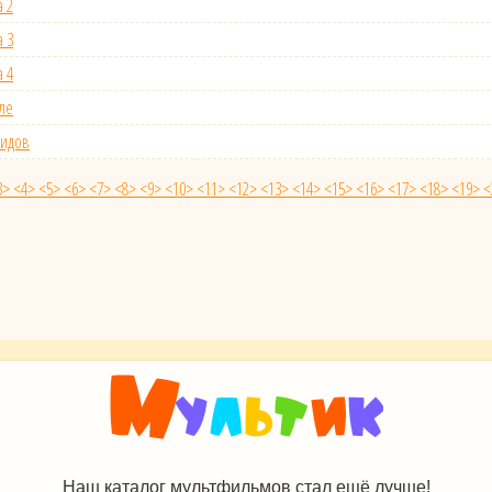
 2
 3
 4
ле
видов
3>
<4>
<5>
<6>
<7>
<8>
<9>
<10>
<11>
<12>
<13>
<14>
<15>
<16>
<17>
<18>
<19>
<
Наш каталог мультфильмов стал ещё лучше!