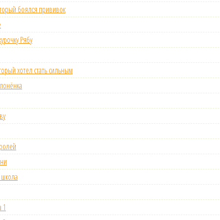
оторый боялся прививок
е
курочку Рябу
торый хотел стать сильным
слонёнка
ву
оролей
зни
 школа
 1