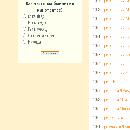
1067.
Приключения Мю
Как часто вы бываете в
1068.
Приключения Мю
кинотеатре?
Каждый день
1069.
Приключения Мюн
Раз в неделю
1070.
Приключения пин
Раз в месяц
От случая к случаю
1071.
Приключения пин
Никогда
1072.
Приключения пин
1073.
Приключения сл
1074.
Приключения ста
1075.
Приключения Х
1076.
Принц Египта
1077.
Принцесса Лебед
1078.
Принцесса Май
1079.
Принцесса Моно
1080.
Приходи на каток
1081.
Про Алика и Лёли