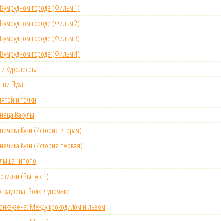
зумрудном городе (Фильм 1)
зумрудном городе (Фильм 2)
зумрудном городе (Фильм 3)
зумрудном городе (Фильм 4)
и Куролесова
нни Пуха
ятой и точки
неца Вакулы
нечика Кузи (История вторая)
нечика Кузи (История первая)
лыша Гипопо
зилки (Выпуск 1)
хаузена: Волк в упряжке
хаузена: Между крокодилом и львом