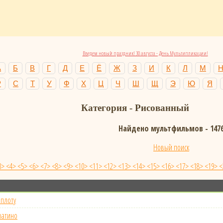
Введем новый праздник! 30 августа - День Мультипликации!
А
Б
В
Г
Д
Е
Ё
Ж
З
И
К
Л
М
Р
С
Т
У
Ф
Х
Ц
Ч
Ш
Щ
Э
Ю
Я
Категория -
Рисованный
Найдено мультфильмов - 147
Новый поиск
3>
<4>
<5>
<6>
<7>
<8>
<9>
<10>
<11>
<12>
<13>
<14>
<15>
<16>
<17>
<18>
<19>
<
плоту
ратино