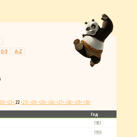
Н
0-9
A-Z
6
20>
<21>
22
<23>
<24>
<25>
<26>
<27>
<28>
<29>
<30>
Год
1981
1959