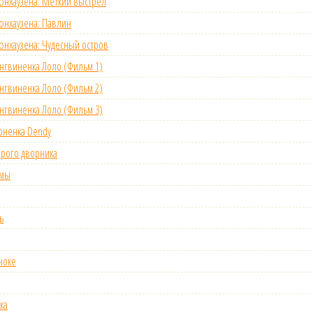
нхаузена: Меткий выстрел
нхаузена: Павлин
хаузена: Чудесный остров
гвиненка Лоло (Фильм 1)
гвиненка Лоло (Фильм 2)
гвиненка Лоло (Фильм 3)
оненка Dendy
рого дворника
омы
ь
ноке
ка