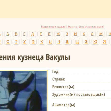
Введем новый праздник! 30 августа - День Мультипликации!
А
Б
В
Г
Д
Е
Ё
Ж
З
И
К
Л
М
Р
С
Т
У
Ф
Х
Ц
Ч
Ш
Щ
Э
Ю
Я
ния кузнеца Вакулы
Год:
Страна:
Режиссер(ы)
Художник(и)-постановщик(и)
Аниматор(ы)