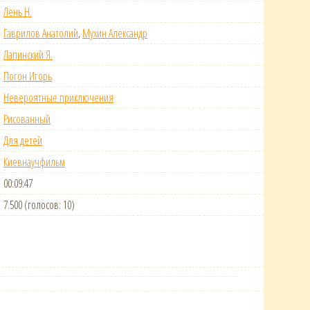
Лень Н.
Гаврилов Анатолий
,
Мухин Александр
Лапинский Я.
Погон Игорь
Невероятные приключения
Рисованный
Для детей
Киевнаучфильм
00:09:47
7.500 (голосов: 10)