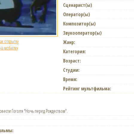
Сценарист(ы)
Оператор(ы)
Композитор(ы)
Звукооператор(ы)
как открытку
Жанр:
 на мобилку
Категория:
Возраст:
Студии:
Время:
Рейтинг мультфильма:
вести Гоголя "Ночь перед Рождеством".
ильмы: