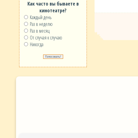
Как часто вы бываете в
кинотеатре?
Каждый день
Раз в неделю
Раз в месяц
От случая к случаю
Никогда