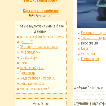
Расширенный поиск
Картинки на мобилку
(бесплатные)
Новые мультфильмы в базе
данных:
Послать этот кадр 
Звёздные собаки: Белка и Стрелка
Закачать этот кадр
Девять (9)
Информация
Облачно, возможны осадки в
Кадры
виде фрикаделек
Статистика
Том и Джерри)
Комментарии
Тачки
Космический джэм
Дом монстр
Рождественская история 3D
Возвращение кота
Фабула:
По мотивам по
Яблочное зернышко 2
Случайные мультф
МультОпрос