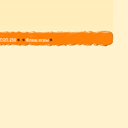
ТОП 250
Флеш игры