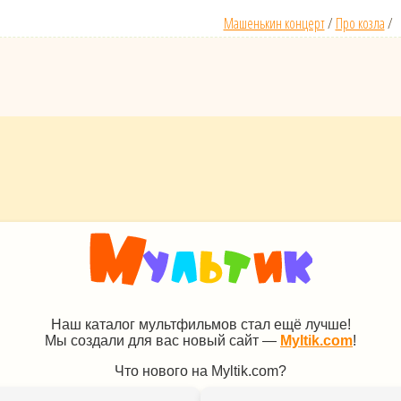
Машенькин концерт
/
Про козла
/
Наш каталог мультфильмов стал ещё лучше!
Мы создали для вас новый сайт —
Myltik.com
!
Что нового на Myltik.com?