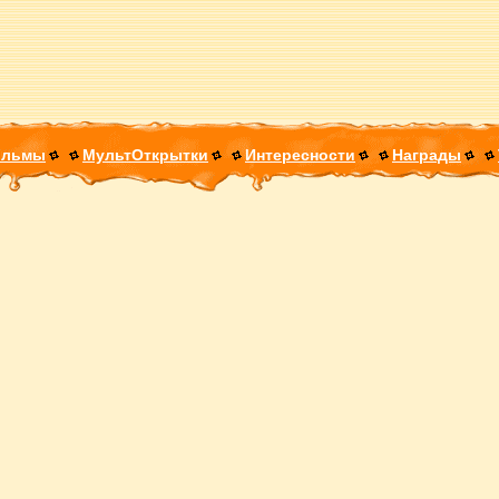
ильмы
МультОткрытки
Интересности
Награды