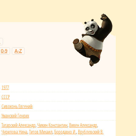
Н
0-9
A-Z
1977
СССР
Сивоконь Евгений
Уманский Генрих
Татарский Александр
,
Чикин Константин
,
Викен Александр
,
Чурилова Нина
,
Титов Михаил
,
Бородавко И.
,
Врублевский В.