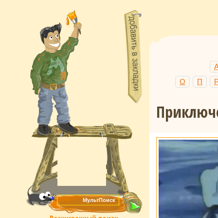
О
П
Приключе