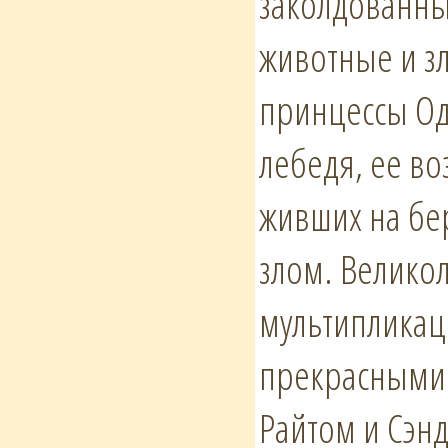
заколдованны
животные и зл
принцессы Од
лебедя, ее во
живших на бе
злом. Велико
мультипликац
прекрасными 
Райтом и Сэнд