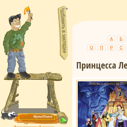
А
Б
О
П
Р
С
Принцесса Л