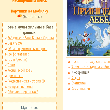
Расширенный поиск
Картинки на мобилку
(бесплатные)
Новые мультфильмы в базе
данных:
Звёздные собаки: Белка и Стрелка
Девять (9)
Облачно, возможны осадки в
виде фрикаделек
Том и Джерри)
Послать этот кадр как открыт
Тачки
Закачать этот кадр на мобил
Космический джэм
Информация
Дом монстр
Кадры
Рождественская история 3D
Статистика
Возвращение кота
Комментарии
Яблочное зернышко 2
МультОпрос