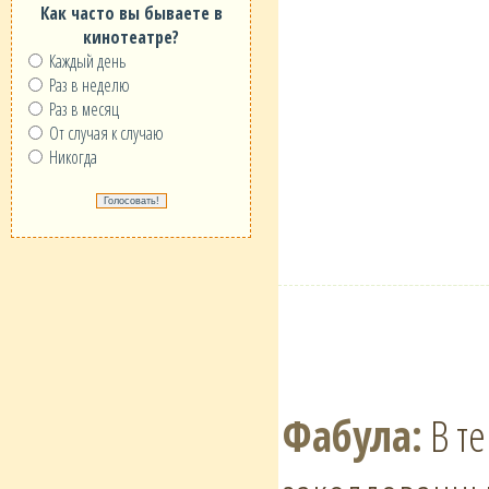
Как часто вы бываете в
кинотеатре?
Каждый день
Раз в неделю
Раз в месяц
От случая к случаю
Никогда
Фабула:
В те