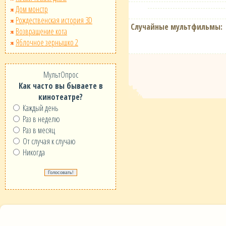
Дом монстр
Рождественская история 3D
Случайные мультфильмы:
Возвращение кота
Яблочное зернышко 2
МультОпрос
Как часто вы бываете в
кинотеатре?
Каждый день
Раз в неделю
Раз в месяц
От случая к случаю
Никогда