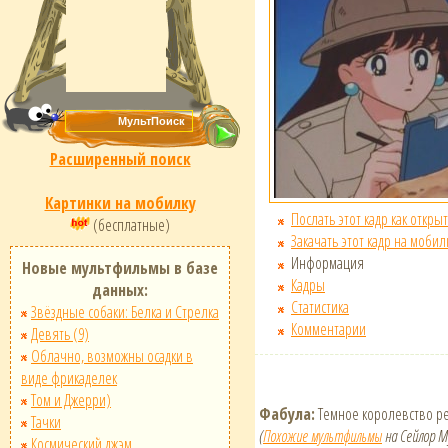
Расширенный поиск
Картинки на мобилку
Послать этот кадр как открыт
(бесплатные)
Закачать этот кадр на мобил
Информация
Новые мультфильмы в базе
Кадры
данных:
Статистика
Звёздные собаки: Белка и Стрелка
Комментарии
Девять (9)
Облачно, возможны осадки в
виде фрикаделек
Том и Джерри)
Фабула:
Темное королевство ре
Тачки
(
Похожие мультфильмы
на Сейлор М
Космический джэм