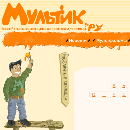
Новости
Мультфильмы
А
Б
О
П
Р
С