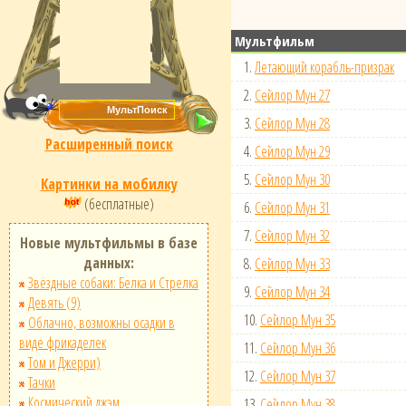
Мультфильм
1.
Летающий корабль-призрак
2.
Сейлор Мун 27
3.
Сейлор Мун 28
Расширенный поиск
4.
Сейлор Мун 29
5.
Сейлор Мун 30
Картинки на мобилку
(бесплатные)
6.
Сейлор Мун 31
7.
Сейлор Мун 32
Новые мультфильмы в базе
данных:
8.
Сейлор Мун 33
Звёздные собаки: Белка и Стрелка
9.
Сейлор Мун 34
Девять (9)
10.
Сейлор Мун 35
Облачно, возможны осадки в
виде фрикаделек
11.
Сейлор Мун 36
Том и Джерри)
12.
Сейлор Мун 37
Тачки
Космический джэм
13.
Сейлор Мун 38