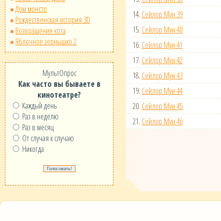
Дом монстр
14.
Сейлор Мун 39
Рождественская история 3D
15.
Сейлор Мун 40
Возвращение кота
Яблочное зернышко 2
16.
Сейлор Мун 41
17.
Сейлор Мун 42
МультОпрос
18.
Сейлор Мун 43
Как часто вы бываете в
19.
Сейлор Мун 44
кинотеатре?
Каждый день
20.
Сейлор Мун 45
Раз в неделю
21.
Сейлор Мун 46
Раз в месяц
От случая к случаю
Никогда