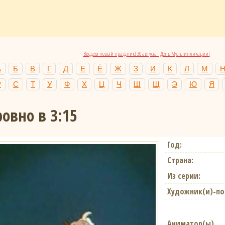
Введем новый праздник! 30 августа - День Мультипликации!
А
Б
В
Г
Д
Е
Ё
Ж
З
И
К
Л
М
Р
С
Т
У
Ф
Х
Ц
Ч
Ш
Щ
Э
Ю
Я
овно в 3:15
Год:
Страна:
Из серии:
Художник(и)-по
Аниматор(ы)