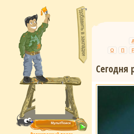
О
П
Сегодня р