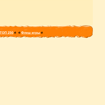
ТОП 250
Флеш игры