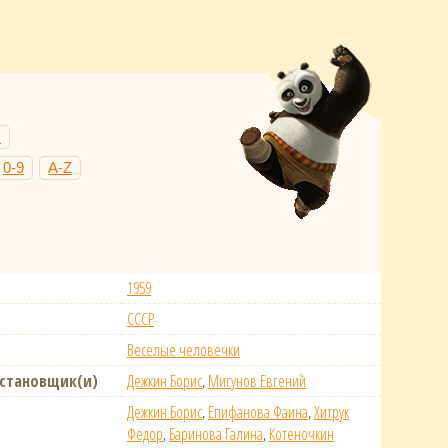
Н
0-9
A-Z
1959
СССР
Веселые человечки
становщик(и)
Дежкин Борис
,
Мигунов Евгений
Дежкин Борис
,
Епифанова Фаина
,
Хитрук
Федор
,
Баринова Галина
,
Котеночкин