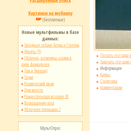
Расширенный поиск
Картинки на мобилку
(бесплатные)
Новые мультфильмы в базе
данных:
Звёздные собаки: Белка и Стрелка
Девять (9)
Послать этот кадр 
Облачно, возможны осадки в
Закачать этот кадр
виде фрикаделек
Информация
Том и Джерри)
Кадры
Тачки
Статистика
Космический джэм
Комментарии
Дом монстр
Рождественская история 3D
Возвращение кота
Яблочное зернышко 2
МультОпрос