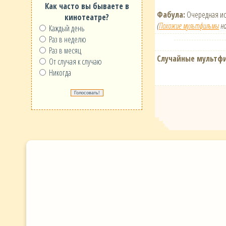
Как часто вы бываете в
Фабула:
Очередная ис
кинотеатре?
(
Похожие мультфильмы
на
Каждый день
Раз в неделю
Раз в месяц
Случайные мультф
От случая к случаю
Никогда