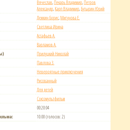
Вячеслав
,
Пекарь Владимир
,
Петров
Александр
,
Карп Владимир
,
Бутырин Юрий
Дежкин Борис
,
Мигунова Е.
Светлица Ирина
Астафьев А.
Варламов А.
ы)
Прилуцкий Николай
Павлова З.
Невероятные приключения
Рисованный
Для детей
Союзмультфильм
00:20:04
ильма:
10.00 (голосов: 2)