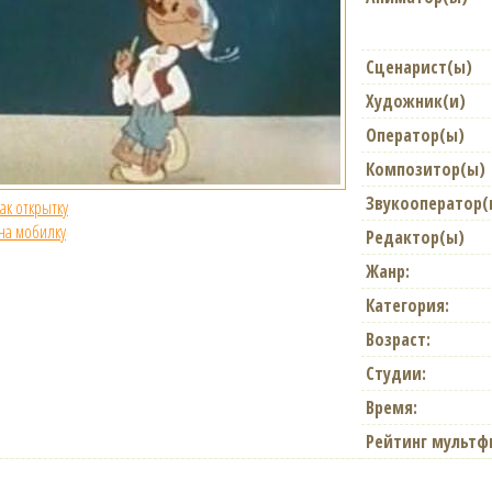
Сценарист(ы)
Художник(и)
Оператор(ы)
Композитор(ы)
Звукооператор(
как открытку
 на мобилку
Редактор(ы)
Жанр:
Категория:
Возраст:
Студии:
Время:
Рейтинг мультф