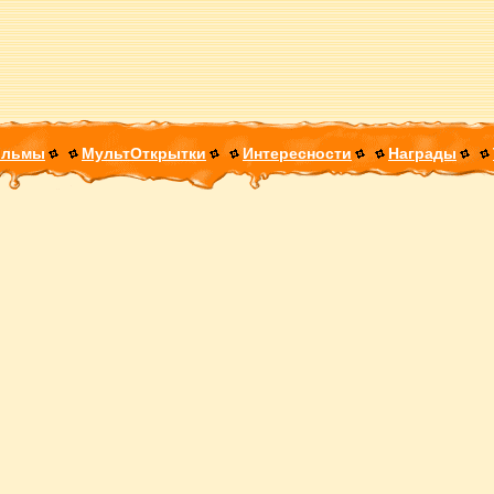
ильмы
МультОткрытки
Интересности
Награды