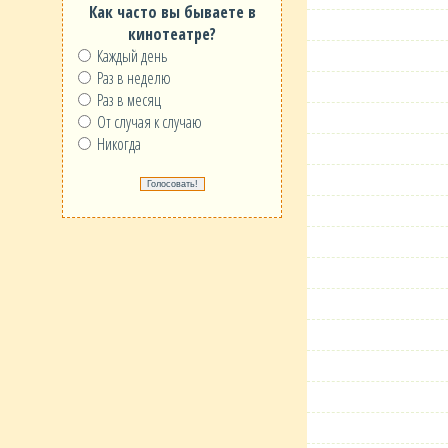
Как часто вы бываете в
кинотеатре?
Каждый день
Раз в неделю
Раз в месяц
От случая к случаю
Никогда