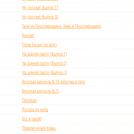
Ну, погоди!: Выпуск 17
Ну, погоди!: Выпуск 18
Трое из Простоквашино: Зима в Простоквашино
Контакт
Пони бегает по кругу
На задней парте (Выпуск 1)
На задней парте (Выпуск 2)
На задней парте (Выпуск 3)
Веселая карусель N 10: Бабочка и тигр
Веселая карусель N 25
Перевал
Достать до неба
Кто я такой?
Приключения Хомы