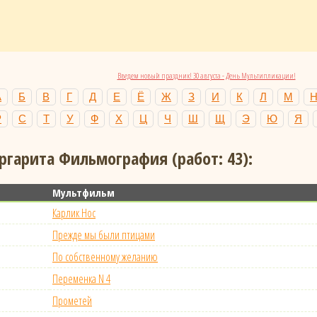
Введем новый праздник! 30 августа - День Мультипликации!
А
Б
В
Г
Д
Е
Ё
Ж
З
И
К
Л
М
Р
С
Т
У
Ф
Х
Ц
Ч
Ш
Щ
Э
Ю
Я
гарита Фильмография (работ: 43):
Мультфильм
Карлик Нос
Прежде мы были птицами
По собственному желанию
Переменка N 4
Прометей