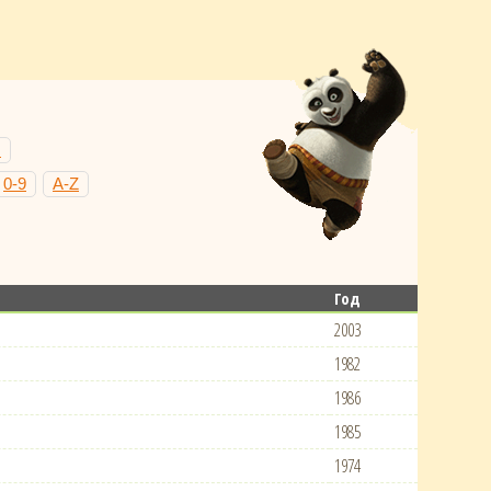
Н
0-9
A-Z
Год
2003
1982
1986
1985
1974