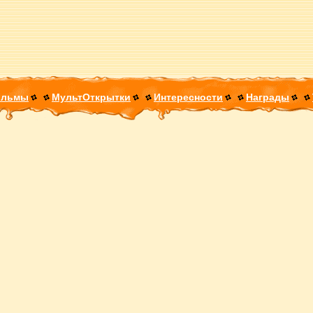
ильмы
МультОткрытки
Интересности
Награды