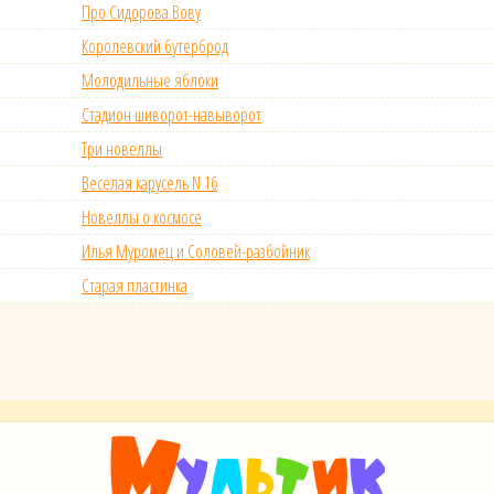
Про Сидорова Вову
Королевский бутерброд
Молодильные яблоки
Стадион шиворот-навыворот
Три новеллы
Веселая карусель N 16
Новеллы о космосе
Илья Муромец и Соловей-разбойник
Старая пластинка