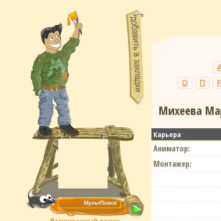
О
П
Михеева Мар
Карьера
Аниматор:
Монтажер: