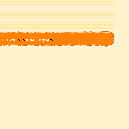
ТОП 250
Флеш игры