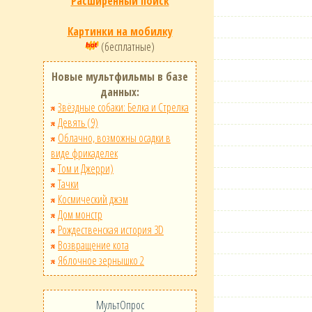
Расширенный поиск
Картинки на мобилку
(бесплатные)
Новые мультфильмы в базе
данных:
Звёздные собаки: Белка и Стрелка
Девять (9)
Облачно, возможны осадки в
виде фрикаделек
Том и Джерри)
Тачки
Космический джэм
Дом монстр
Рождественская история 3D
Возвращение кота
Яблочное зернышко 2
МультОпрос