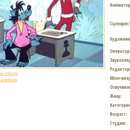
Аниматор
Сценарис
Художник
Оператор
Звукоопе
Редактор
как открытку
Монтаже
 на мобилку
Озвучива
Жанр:
Категория
Возраст:
Студии: