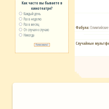
Как часто вы бываете в
кинотеатре?
Каждый день
Раз в неделю
Раз в месяц
Фабула:
Олимпийские 
От случая к случаю
Никогда
Случайные мультф