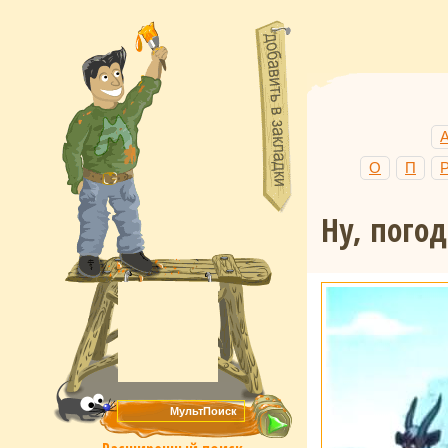
О
П
Ну, погод