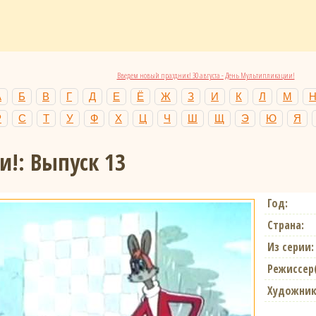
Введем новый праздник! 30 августа - День Мультипликации!
А
Б
В
Г
Д
Е
Ё
Ж
З
И
К
Л
М
Р
С
Т
У
Ф
Х
Ц
Ч
Ш
Щ
Э
Ю
Я
и!: Выпуск 13
Год:
Страна:
Из серии:
Режиссер
Художник