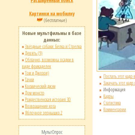
Расширенный поиск
Картинки на мобилку
(бесплатные)
Новые мультфильмы в базе
данных:
Звёздные собаки: Белка и Стрелка
Девять (9)
Облачно, возможны осадки в
виде фрикаделек
Том и Джерри)
Послать этот кадр 
Тачки
Закачать этот кадр
Космический джэм
Информация
Дом монстр
Кадры
Рождественская история 3D
Статистика
Возвращение кота
Комментарии
Яблочное зернышко 2
МультОпрос