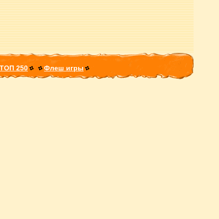
ТОП 250
Флеш игры