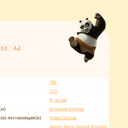
Н
0-9
A-Z
1980
СССР
Ну, погоди!
(ы)
Котеночкин Вячеслав
(и)-постановщик(и)
Русаков Светозар
Лихачев Виктор
,
Давыдов Александр
,