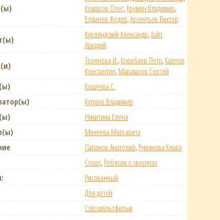
(ы)
Комаров Олег
,
Крумин Владимир
,
Елдинов Федор
,
Арсентьев Виктор
Курляндский Александр
,
Хайт
т(ы)
Аркадий
Троянова И.
,
Коробаев Петр
,
Карпов
(и)
Константин
,
Маракасов Сергей
(ы)
Кощеева С.
ратор(ы)
Кутузов Владимир
(ы)
Никитина Елена
р(ы)
Михеева Маргарита
ние
Папанов Анатолий
,
Румянова Клара
Спорт
,
Ребятам о зверятах
:
Рисованный
Для детей
Союзмультфильм