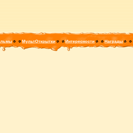
ильмы
МультОткрытки
Интересности
Награды