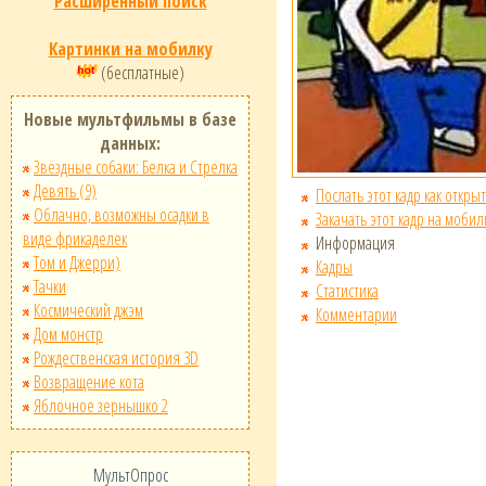
Расширенный поиск
Картинки на мобилку
(бесплатные)
Новые мультфильмы в базе
данных:
Звёздные собаки: Белка и Стрелка
Девять (9)
Послать этот кадр как открыт
Облачно, возможны осадки в
Закачать этот кадр на мобил
виде фрикаделек
Информация
Том и Джерри)
Кадры
Тачки
Статистика
Космический джэм
Комментарии
Дом монстр
Рождественская история 3D
Возвращение кота
Яблочное зернышко 2
МультОпрос