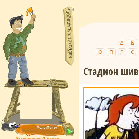
А
Б
О
П
Р
С
Стадион шив