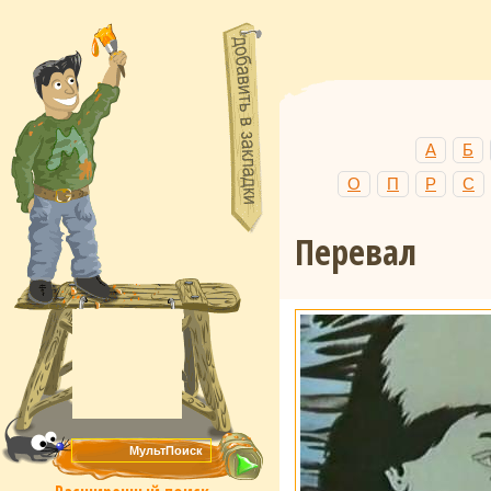
А
Б
О
П
Р
С
Перевал