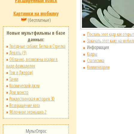
Расширенный поиск
Картинки на мобилку
(бесплатные)
Новые мультфильмы в базе
Послать этот кадр как открыт
данных:
Закачать этот кадр на мобил
Звёздные собаки: Белка и Стрелка
Информация
Девять (9)
Кадры
Облачно, возможны осадки в
Статистика
виде фрикаделек
Комментарии
Том и Джерри)
Тачки
Космический джэм
Дом монстр
Рождественская история 3D
Возвращение кота
Яблочное зернышко 2
МультОпрос