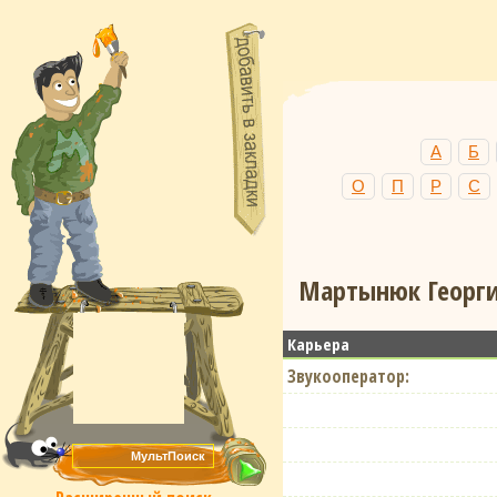
А
Б
О
П
Р
С
Мартынюк Георги
Карьера
Звукооператор: