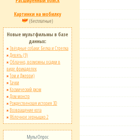
Расширенный поиск
Картинки на мобилку
(бесплатные)
Новые мультфильмы в базе
данных:
Звёздные собаки: Белка и Стрелка
Девять (9)
Облачно, возможны осадки в
виде фрикаделек
Том и Джерри)
Тачки
Космический джэм
Дом монстр
Рождественская история 3D
Возвращение кота
Яблочное зернышко 2
МультОпрос