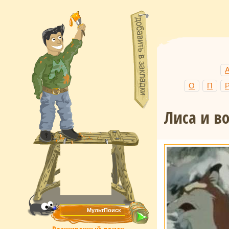
О
П
Лиса и в