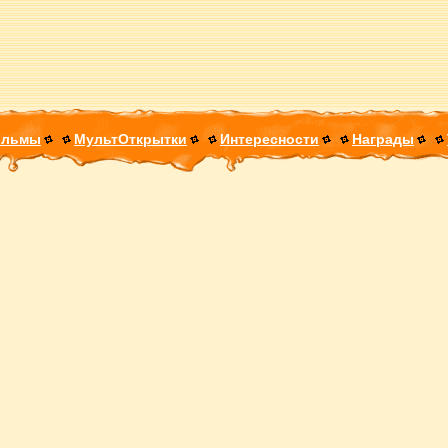
ильмы
МультОткрытки
Интересности
Награды