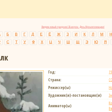
Введем новый праздник! 30 августа - День Мультипликации!
А
Б
В
Г
Д
Е
Ё
Ж
З
И
К
Л
М
Р
С
Т
У
Ф
Х
Ц
Ч
Ш
Щ
Э
Ю
Я
олк
Год:
19
Страна:
С
Режиссер(ы)
Но
Художник(и)-постановщик(и)
Зн
Ко
Аниматор(ы)
В