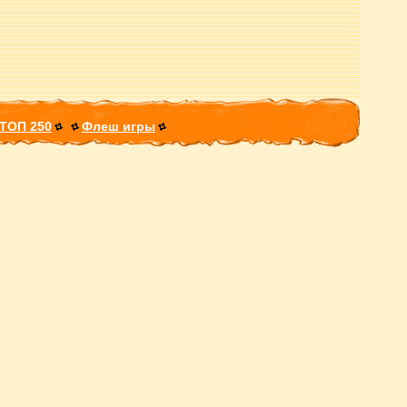
ТОП 250
Флеш игры