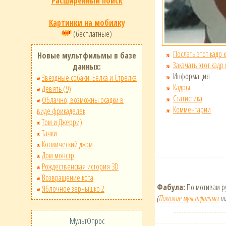
Расширенный поиск
Картинки на мобилку
(бесплатные)
Послать этот кадр 
Новые мультфильмы в базе
Закачать этот кадр
данных:
Информация
Звёздные собаки: Белка и Стрелка
Кадры
Девять (9)
Статистика
Облачно, возможны осадки в
Комментарии
виде фрикаделек
Том и Джерри)
Тачки
Космический джэм
Дом монстр
Рождественская история 3D
Возвращение кота
Фабула:
По мотивам ру
Яблочное зернышко 2
(
Похожие мультфильмы
на
МультОпрос