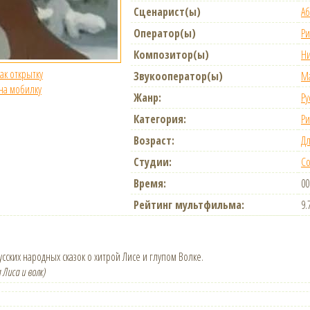
Сценарист(ы)
А
Оператор(ы)
Ри
Композитор(ы)
Ни
как открытку
Звукооператор(ы)
М
 на мобилку
Жанр:
Ру
Категория:
Р
Возраст:
Дл
Студии:
С
Время:
00
Рейтинг мультфильма:
9.
сских народных сказок о хитрой Лисе и глупом Волке.
 Лиса и волк)