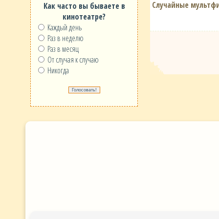
Случайные мультф
Как часто вы бываете в
кинотеатре?
Каждый день
Раз в неделю
Раз в месяц
От случая к случаю
Никогда