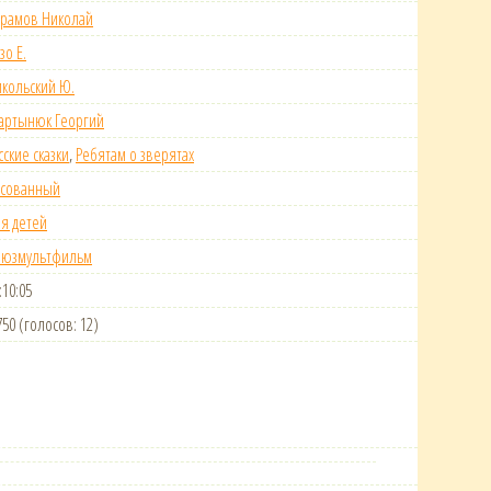
брамов Николай
зо Е.
кольский Ю.
артынюк Георгий
сские сказки
,
Ребятам о зверятах
исованный
я детей
оюзмультфильм
:10:05
750 (голосов: 12)