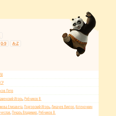
Н
0-9
A-Z
58
ССР
сов Петр
аменский Игорь
,
Рябчиков В.
мова Елизавета
,
Подгорский Игорь
,
Лихачев Виктор
,
Котеночкин
ячеслав
,
Пекарь Владимир
,
Рябчиков В.