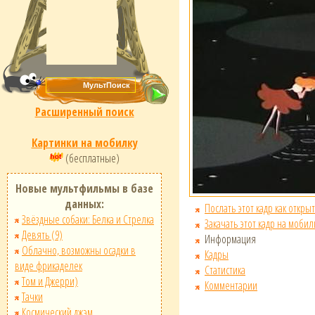
Расширенный поиск
Картинки на мобилку
(бесплатные)
Новые мультфильмы в базе
данных:
Послать этот кадр как открыт
Звёздные собаки: Белка и Стрелка
Закачать этот кадр на мобил
Девять (9)
Информация
Облачно, возможны осадки в
Кадры
виде фрикаделек
Статистика
Том и Джерри)
Комментарии
Тачки
Космический джэм