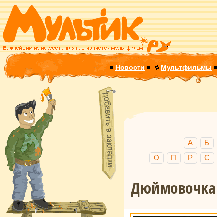
Новости
Мультфильмы
А
Б
О
П
Р
С
Дюймовочка