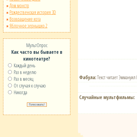
Дом монстр
Рождественская история 3D
Возвращение кота
Яблочное зернышко 2
МультОпрос
Как часто вы бываете в
кинотеатре?
Каждый день
Раз в неделю
Фабула:
Текст читает Эммануил К
Раз в месяц
От случая к случаю
Никогда
Случайные мультфильмы: