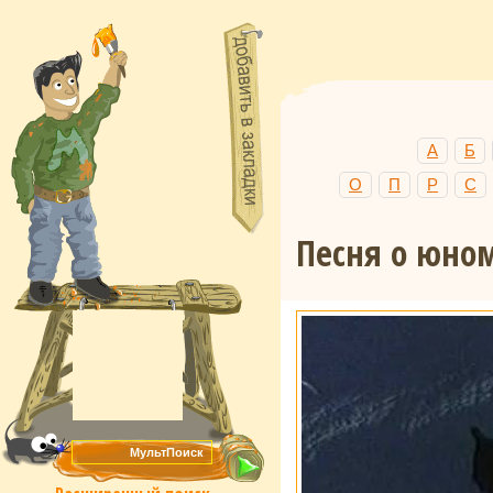
А
Б
О
П
Р
С
Песня о юно