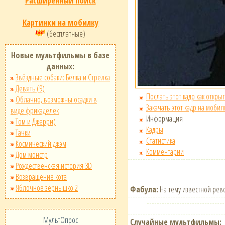
Расширенный поиск
Картинки на мобилку
(бесплатные)
Новые мультфильмы в базе
данных:
Звёздные собаки: Белка и Стрелка
Девять (9)
Послать этот кадр как открыт
Облачно, возможны осадки в
Закачать этот кадр на мобил
виде фрикаделек
Информация
Том и Джерри)
Кадры
Тачки
Статистика
Космический джэм
Комментарии
Дом монстр
Рождественская история 3D
Возвращение кота
Яблочное зернышко 2
Фабула:
На тему известной ре
МультОпрос
Случайные мультфильмы: