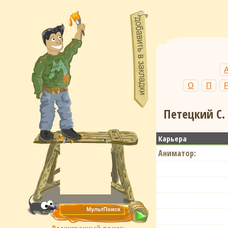
О
П
Петецкий С.
Карьера
Аниматор: