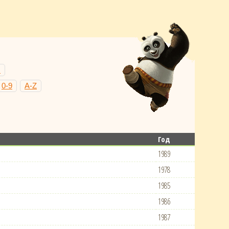
Н
0-9
A-Z
Год
1989
1978
1985
1986
1987