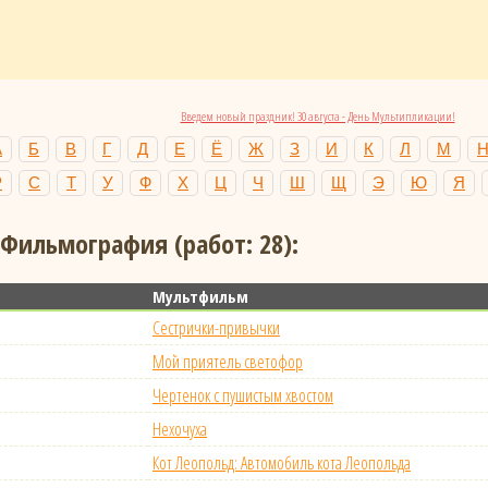
Введем новый праздник! 30 августа - День Мультипликации!
А
Б
В
Г
Д
Е
Ё
Ж
З
И
К
Л
М
Р
С
Т
У
Ф
Х
Ц
Ч
Ш
Щ
Э
Ю
Я
 Фильмография (работ: 28):
Мультфильм
Сестрички-привычки
Мой приятель светофор
Чертенок с пушистым хвостом
Нехочуха
Кот Леопольд: Автомобиль кота Леопольда