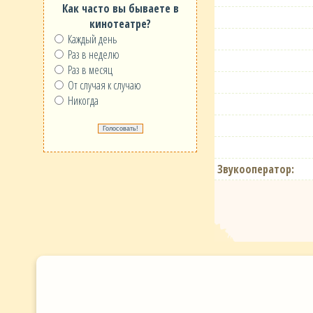
Как часто вы бываете в
кинотеатре?
Каждый день
Раз в неделю
Раз в месяц
От случая к случаю
Никогда
Звукооператор: