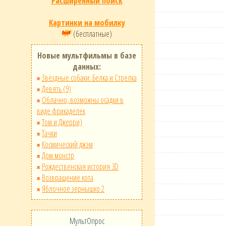
Расширенный поиск
Картинки на мобилку
(бесплатные)
Новые мультфильмы в базе
данных:
Звёздные собаки: Белка и Стрелка
Девять (9)
Облачно, возможны осадки в
виде фрикаделек
Том и Джерри)
Тачки
Космический джэм
Дом монстр
Рождественская история 3D
Возвращение кота
Яблочное зернышко 2
МультОпрос