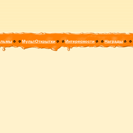
ильмы
МультОткрытки
Интересности
Награды