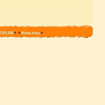
ТОП 250
Флеш игры