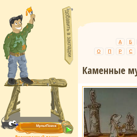
А
Б
О
П
Р
С
Каменные м