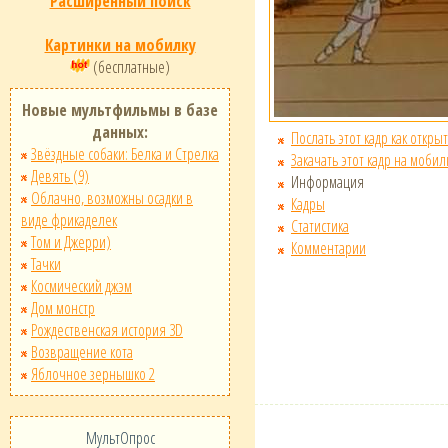
Расширенный поиск
Картинки на мобилку
(бесплатные)
Новые мультфильмы в базе
данных:
Послать этот кадр как открыт
Звёздные собаки: Белка и Стрелка
Закачать этот кадр на мобил
Девять (9)
Информация
Облачно, возможны осадки в
Кадры
виде фрикаделек
Статистика
Том и Джерри)
Комментарии
Тачки
Космический джэм
Дом монстр
Рождественская история 3D
Возвращение кота
Яблочное зернышко 2
МультОпрос