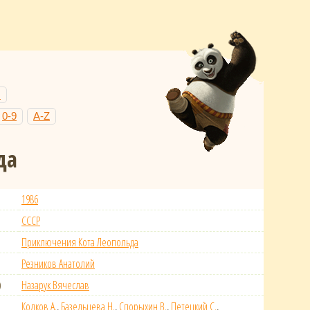
Н
0-9
A-Z
да
1986
СССР
Приключения Кота Леопольда
Резников Анатолий
)
Назарук Вячеслав
Колков А.
,
Базельцева Н.
,
Спорыхин В.
,
Петецкий С.
,