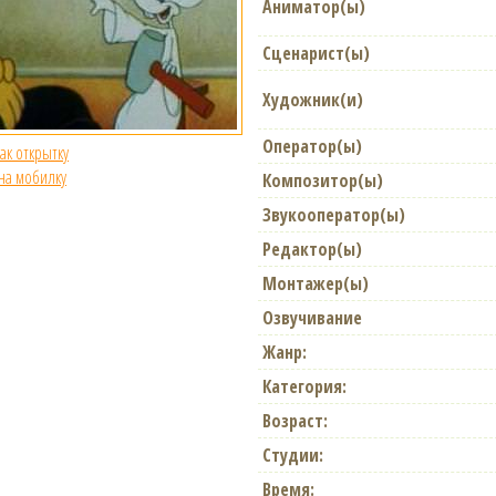
Аниматор(ы)
Сценарист(ы)
Художник(и)
Оператор(ы)
как открытку
 на мобилку
Композитор(ы)
Звукооператор(ы)
Редактор(ы)
Монтажер(ы)
Озвучивание
Жанр:
Категория:
Возраст:
Студии:
Время: