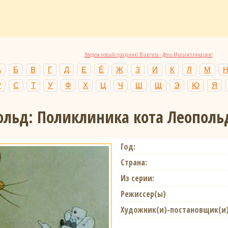
Введем новый праздник! 30 августа - День Мультипликации!
А
Б
В
Г
Д
Е
Ё
Ж
З
И
К
Л
М
Р
С
Т
У
Ф
Х
Ц
Ч
Ш
Щ
Э
Ю
Я
ольд: Поликлиника кота Леополь
Год:
Страна:
Из серии:
Режиссер(ы)
Художник(и)-постановщик(и