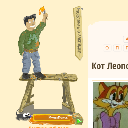
О
П
Кот Леоп