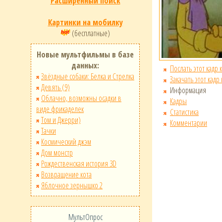
Расширенный поиск
Картинки на мобилку
(бесплатные)
Новые мультфильмы в базе
данных:
Послать этот кадр 
Звёздные собаки: Белка и Стрелка
Закачать этот кадр
Девять (9)
Информация
Облачно, возможны осадки в
Кадры
виде фрикаделек
Статистика
Том и Джерри)
Комментарии
Тачки
Космический джэм
Дом монстр
Рождественская история 3D
Возвращение кота
Яблочное зернышко 2
МультОпрос