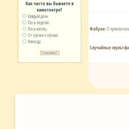
Как часто вы бываете в
кинотеатре?
Каждый день
Раз в неделю
Фабула:
О приключени
Раз в месяц
От случая к случаю
Никогда
Случайные мультф