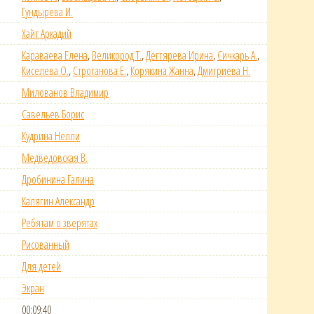
Гундырева И.
Хайт Аркадий
Караваева Елена
,
Великород Т.
,
Дегтярева Ирина
,
Сичкарь А.
,
Киселева О.
,
Строганова Е.
,
Корякина Жанна
,
Дмитриева Н.
Милованов Владимир
Савельев Борис
Кудрина Нелли
Медведовская В.
Дробинина Галина
Калягин Александр
Ребятам о зверятах
Рисованный
Для детей
Экран
00:09:40