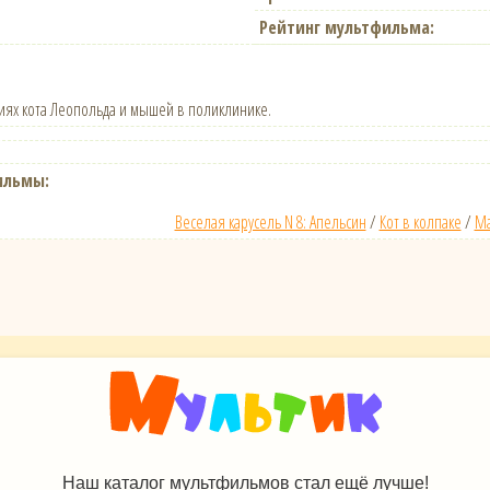
Рейтинг мультфильма:
ях кота Леопольда и мышей в поликлинике.
ильмы:
Веселая карусель N 8: Апельсин
/
Кот в колпаке
/
Ма
Наш каталог мультфильмов стал ещё лучше!