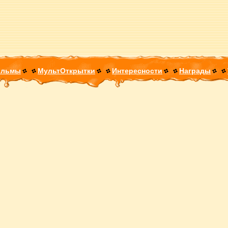
ильмы
МультОткрытки
Интересности
Награды