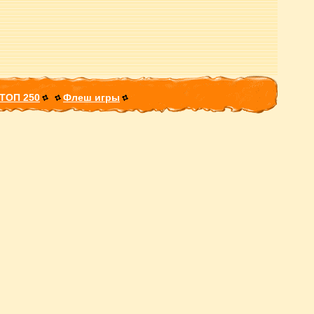
ТОП 250
Флеш игры