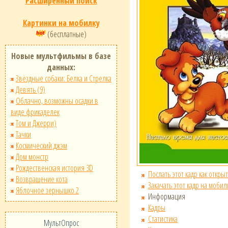
Расширенный поиск
Картинки на мобилку
(бесплатные)
Новые мультфильмы в базе
данных:
Звёздные собаки: Белка и Стрелка
Девять (9)
Облачно, возможны осадки в
виде фрикаделек
Том и Джерри)
Тачки
Космический джэм
Дом монстр
Рождественская история 3D
Послать этот кадр как открыт
Возвращение кота
Закачать этот кадр на мобил
Яблочное зернышко 2
Информация
Кадры
Статистика
МультОпрос