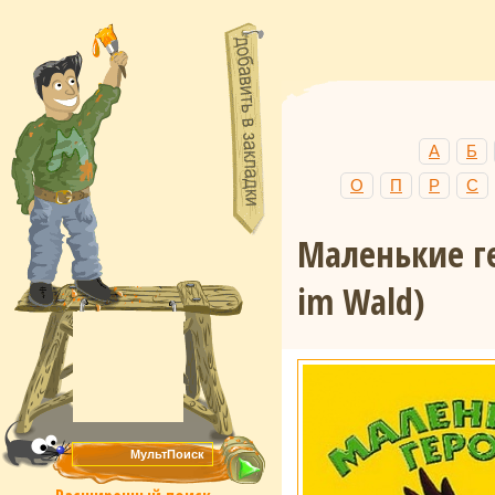
А
Б
О
П
Р
С
Маленькие г
im Wald)