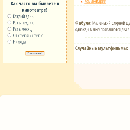
Комментарии
Как часто вы бываете в
кинотеатре?
Каждый день
Раз в неделю
Фабула:
Маленький озорной щено
Раз в месяц
однажды в лесу появляются два 
От случая к случаю
Никогда
Случайные мультфильмы: