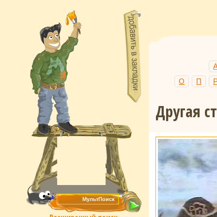
О
П
Другая с