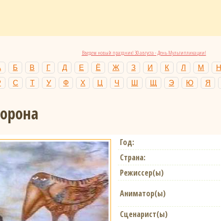
Введем новый праздник! 30 августа - День Мультипликации!
А
Б
В
Г
Д
Е
Ё
Ж
З
И
К
Л
М
Р
С
Т
У
Ф
Х
Ц
Ч
Ш
Щ
Э
Ю
Я
торона
Год:
Страна:
Режиссер(ы)
Аниматор(ы)
Сценарист(ы)