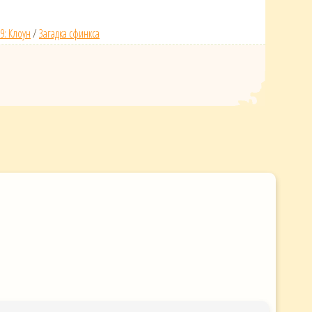
9: Клоун
/
Загадка сфинкса