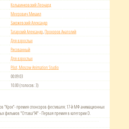
Кольвинковский Леонард
Меерович Михаил
Закржевский Александр
Татарский Александр
,
Прохоров Анатолий
Для взрослых
Рисованный
Для взрослых
Pilot, Moscow Animation Studio
00:09:03
10.00 (голосов: 3)
мов "Крок"- премия спонсоров фестиваля; 17-й МФ анимационных
х фильмов "Оттава'94" - Первая премия в категории D.