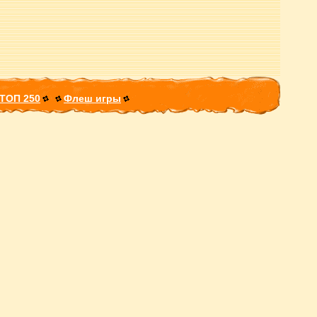
ТОП 250
Флеш игры