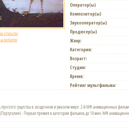
Оператор(ы)
Композитор(ы)
Звукооператор(ы)
Продюсер(ы)
как открытку
 на мобилку
Жанр:
Категория:
Возраст:
Студии:
Время:
Рейтинг мультфильма:
 простого существа в загадочном и ужасном мире. 2-й МФ анимационных филь
(Португалия) - Первая премия в категории фильмов до 10 мин; МФ анимационны