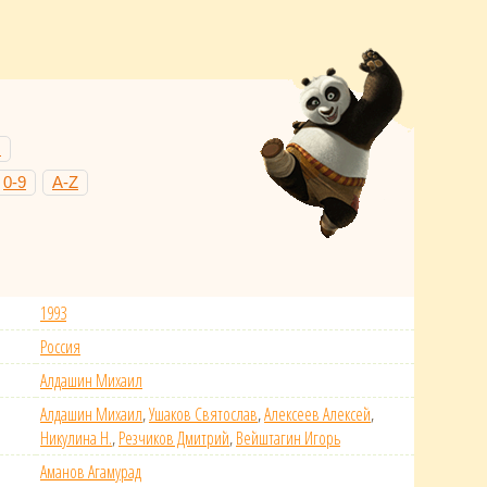
Н
0-9
A-Z
1993
Россия
Алдашин Михаил
Алдашин Михаил
,
Ушаков Святослав
,
Алексеев Алексей
,
Никулина Н.
,
Резчиков Дмитрий
,
Вейштагин Игорь
Аманов Агамурад