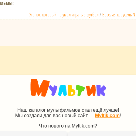
ильмы:
Утенок, который не умел играть в футбол
/
Веселая карусель N 
Наш каталог мультфильмов стал ещё лучше!
Мы создали для вас новый сайт —
Myltik.com
!
Что нового на Myltik.com?