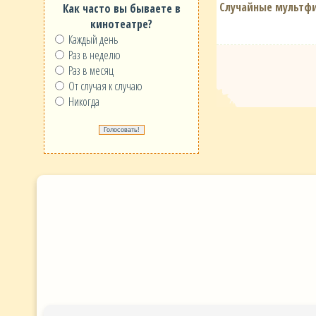
Случайные мультф
Как часто вы бываете в
кинотеатре?
Каждый день
Раз в неделю
Раз в месяц
От случая к случаю
Никогда