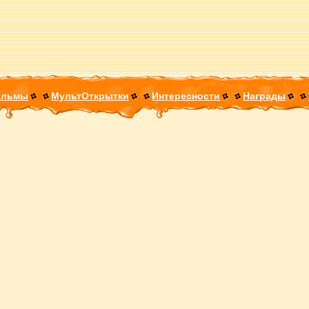
ильмы
МультОткрытки
Интересности
Награды