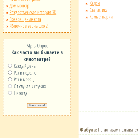
Кадры
Дом монстр
Статистика
Рождественская история 3D
Комментарии
Возвращение кота
Яблочное зернышко 2
МультОпрос
Как часто вы бываете в
кинотеатре?
Каждый день
Раз в неделю
Раз в месяц
От случая к случаю
Никогда
Фабула:
По мотивам познавател