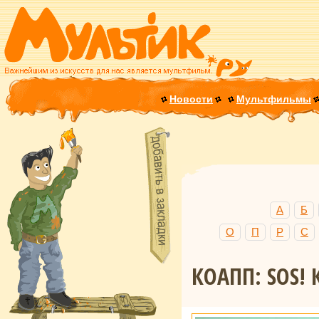
Новости
Мультфильмы
А
Б
О
П
Р
С
КОАПП: SOS! 