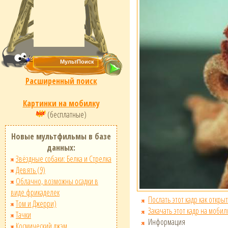
Расширенный поиск
Картинки на мобилку
(бесплатные)
Новые мультфильмы в базе
данных:
Звёздные собаки: Белка и Стрелка
Девять (9)
Облачно, возможны осадки в
виде фрикаделек
Послать этот кадр как открыт
Том и Джерри)
Закачать этот кадр на мобил
Тачки
Информация
Космический джэм