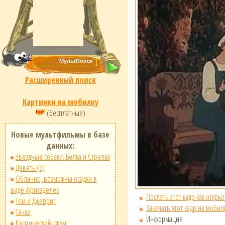
Расширенный поиск
Картинки на мобилку
(бесплатные)
Новые мультфильмы в базе
данных:
Звёздные собаки: Белка и Стрелка
Девять (9)
Облачно, возможны осадки в
виде фрикаделек
Послать этот кадр как открыт
Том и Джерри)
Закачать этот кадр на мобил
Тачки
Информация
Космический джэм