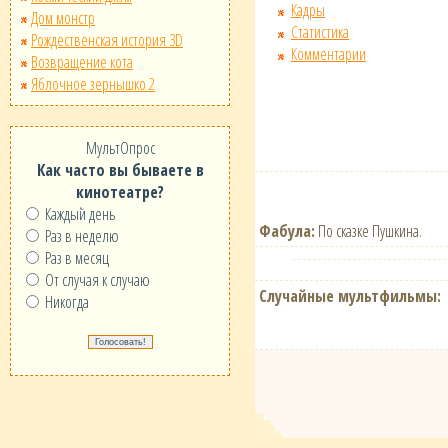
Кадры
Дом монстр
Статистика
Рождественская история 3D
Комментарии
Возвращение кота
Яблочное зернышко 2
МультОпрос
Как часто вы бываете в
кинотеатре?
Каждый день
Фабула:
По сказке Пушкина.
Раз в неделю
Раз в месяц
От случая к случаю
Случайные мультфильмы:
Никогда