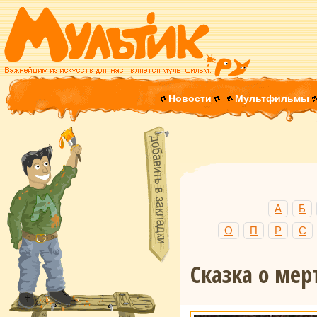
Новости
Мультфильмы
А
Б
О
П
Р
С
Сказка о мер