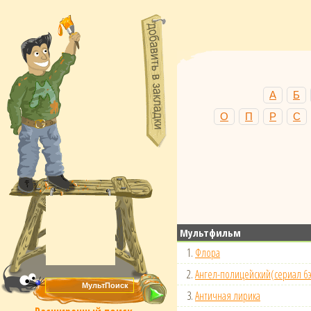
А
Б
О
П
Р
С
Мультфильм
1.
Флора
2.
Ангел-полицейский(сериал 6э
3.
Античная лирика