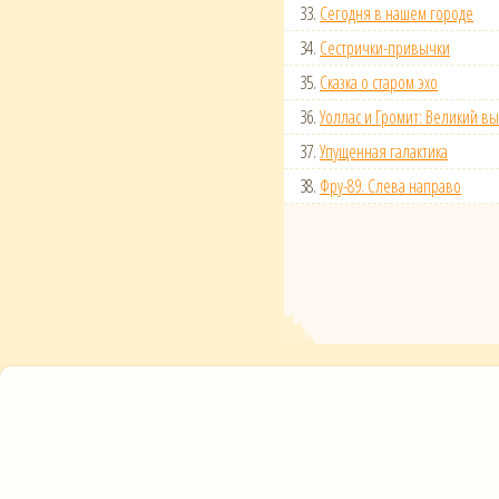
33.
Сегодня в нашем городе
34.
Сестрички-привычки
35.
Сказка о старом эхо
36.
Уоллас и Громит: Великий в
37.
Упущенная галактика
38.
Фру-89. Слева направо