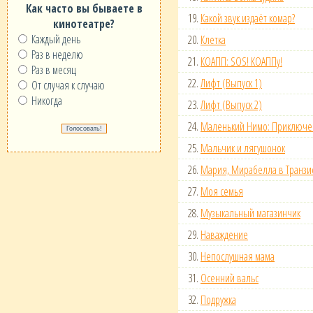
Как часто вы бываете в
19.
Какой звук издаёт комар?
кинотеатре?
Каждый день
20.
Клетка
Раз в неделю
21.
КОАПП: SOS! КОАППу!
Раз в месяц
22.
Лифт (Выпуск 1)
От случая к случаю
Никогда
23.
Лифт (Выпуск 2)
24.
Маленький Нимо: Приключен
25.
Мальчик и лягушонок
26.
Мария, Мирабелла в Транзи
27.
Моя семья
28.
Музыкальный магазинчик
29.
Наваждение
30.
Непослушная мама
31.
Осенний вальс
32.
Подружка