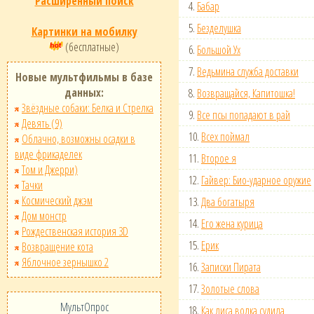
Расширенный поиск
4.
Бабар
5.
Безделушка
Картинки на мобилку
(бесплатные)
6.
Большой Ух
7.
Ведьмина служба доставки
Новые мультфильмы в базе
данных:
8.
Возвращайся, Капитошка!
Звёздные собаки: Белка и Стрелка
9.
Все псы попадают в рай
Девять (9)
10.
Всех поймал
Облачно, возможны осадки в
виде фрикаделек
11.
Второе я
Том и Джерри)
12.
Гайвер: Био-ударное оружие
Тачки
Космический джэм
13.
Два богатыря
Дом монстр
14.
Его жена курица
Рождественская история 3D
15.
Ерик
Возвращение кота
Яблочное зернышко 2
16.
Записки Пирата
17.
Золотые слова
МультОпрос
18.
Как лиса волка судила