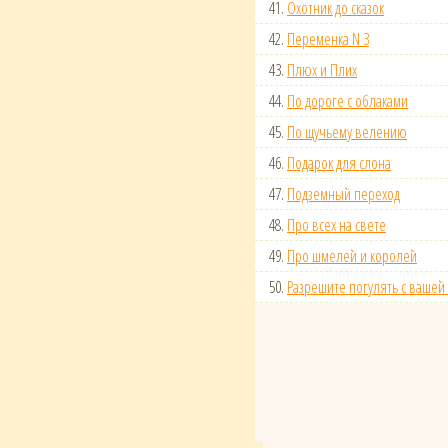
41.
Охотник до сказок
42.
Переменка N 3
43.
Плюх и Плих
44.
По дороге с облаками
45.
По щучьему велению
46.
Подарок для слона
47.
Подземный переход
48.
Про всех на свете
49.
Про шмелей и королей
50.
Разрешите погулять с вашей