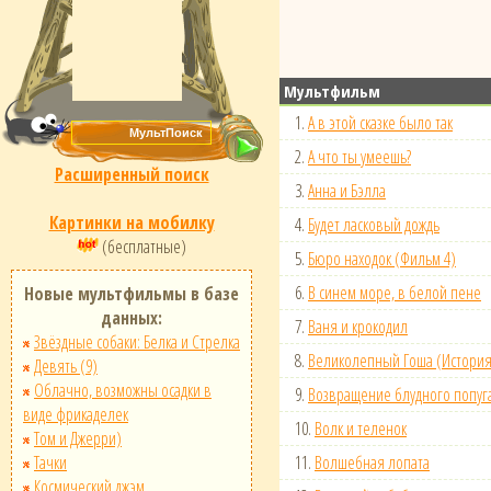
Мультфильм
1.
А в этой сказке было так
2.
А что ты умеешь?
Расширенный поиск
3.
Анна и Бэлла
Картинки на мобилку
4.
Будет ласковый дождь
(бесплатные)
5.
Бюро находок (Фильм 4)
6.
В синем море, в белой пене
Новые мультфильмы в базе
данных:
7.
Ваня и крокодил
Звёздные собаки: Белка и Стрелка
8.
Великолепный Гоша (История
Девять (9)
Облачно, возможны осадки в
9.
Возвращение блудного попуга
виде фрикаделек
10.
Волк и теленок
Том и Джерри)
Тачки
11.
Волшебная лопата
Космический джэм