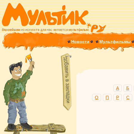
Новости
Мультфильмы
А
Б
О
П
Р
С