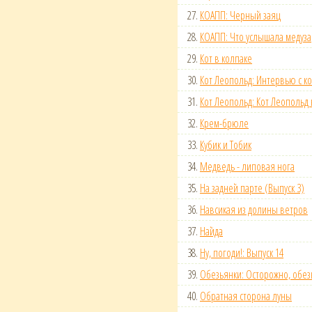
27.
КОАПП: Черный заяц
28.
КОАПП: Что услышала медуза
29.
Кот в колпаке
30.
Кот Леопольд: Интервью с к
31.
Кот Леопольд: Кот Леопольд 
32.
Крем-брюле
33.
Кубик и Тобик
34.
Медведь - липовая нога
35.
На задней парте (Выпуск 3)
36.
Навсикая из долины ветров
37.
Найда
38.
Ну, погоди!: Выпуск 14
39.
Обезьянки: Осторожно, обез
40.
Обратная сторона луны