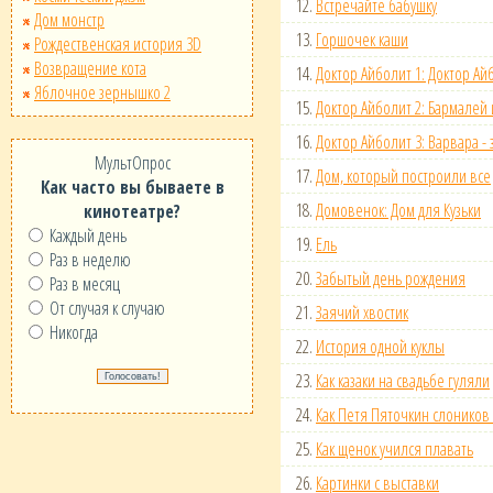
12.
Встречайте бабушку
Дом монстр
13.
Горшочек каши
Рождественская история 3D
Возвращение кота
14.
Доктор Айболит 1: Доктор Ай
Яблочное зернышко 2
15.
Доктор Айболит 2: Бармалей
16.
Доктор Айболит 3: Варвара - 
МультОпрос
17.
Дом, который построили все
Как часто вы бываете в
18.
Домовенок: Дом для Кузьки
кинотеатре?
Каждый день
19.
Ель
Раз в неделю
20.
Забытый день рождения
Раз в месяц
От случая к случаю
21.
Заячий хвостик
Никогда
22.
История одной куклы
23.
Как казаки на свадьбе гуляли
24.
Как Петя Пяточкин слоников
25.
Как щенок учился плавать
26.
Картинки с выставки