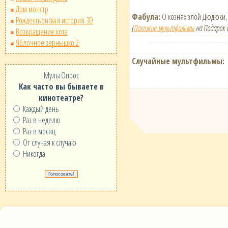
Дом монстр
Фабула:
О кознях злой Дюдюки, 
Рождественская история 3D
(
Похожие мультфильмы
на Подарок д
Возвращение кота
Яблочное зернышко 2
Случайные мультфильмы:
МультОпрос
Как часто вы бываете в
кинотеатре?
Каждый день
Раз в неделю
Раз в месяц
От случая к случаю
Никогда