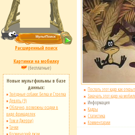
Расширенный поиск
Картинки на мобилку
(бесплатные)
Новые мультфильмы в базе
данных:
Послать этот кадр как открыт
Звёздные собаки: Белка и Стрелка
Закачать этот кадр на мобил
Девять (9)
Информация
Облачно, возможны осадки в
Кадры
виде фрикаделек
Статистика
Том и Джерри)
Комментарии
Тачки
Космический джэм