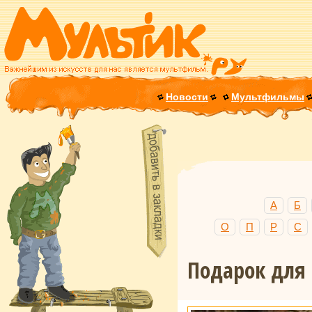
Новости
Мультфильмы
А
Б
О
П
Р
С
Подарок для 