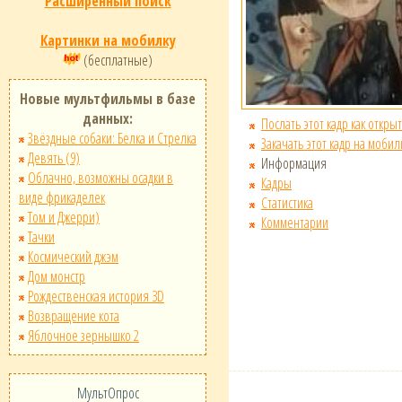
Расширенный поиск
Картинки на мобилку
(бесплатные)
Новые мультфильмы в базе
данных:
Послать этот кадр как открыт
Звёздные собаки: Белка и Стрелка
Закачать этот кадр на мобил
Девять (9)
Информация
Облачно, возможны осадки в
Кадры
виде фрикаделек
Статистика
Том и Джерри)
Комментарии
Тачки
Космический джэм
Дом монстр
Рождественская история 3D
Возвращение кота
Яблочное зернышко 2
МультОпрос