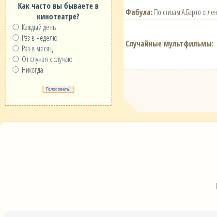
Как часто вы бываете в
Фабула:
По стизам А.Барто о ле
кинотеатре?
Каждый день
Раз в неделю
Случайные мультфильмы:
Раз в месяц
От случая к случаю
Никогда