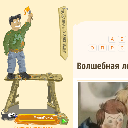
А
Б
О
П
Р
С
Волшебная л