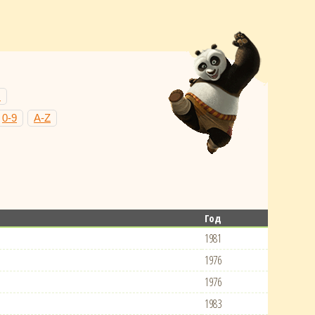
Н
0-9
A-Z
Год
1981
1976
1976
1983