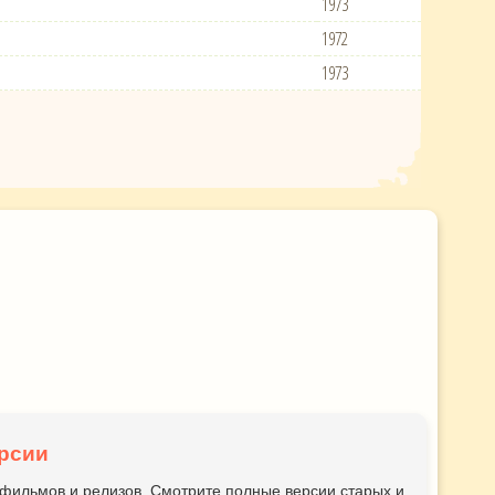
1973
1972
1973
рсии
ьтфильмов и релизов. Смотрите полные версии старых и