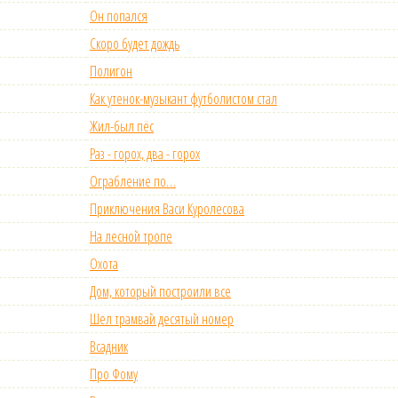
Он попался
Скоро будет дождь
Полигон
Как утенок-музыкант футболистом стал
Жил-был пёс
Раз - горох, два - горох
Ограбление по…
Приключения Васи Куролесова
На лесной тропе
Охота
Дом, который построили все
Шел трамвай десятый номер
Всадник
Про Фому