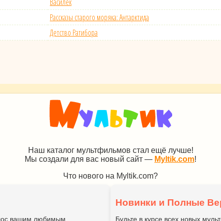
Василек
Рассказы старого моряка: Антарктида
Детство Ратибора
Наш каталог мультфильмов стал ещё лучше!
Мы создали для вас новый сайт —
Myltik.com
!
Что нового на Myltik.com?
Новинки и Полные Ве
голос вашим любимым
Будьте в курсе всех новых мул