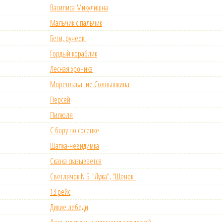
Василиса Микулишна
Мальчик с пальчик
Беги, ручеек!
Гордый кораблик
Лесная хроника
Мореплавание Солнышкина
Персей
Пилюля
С бору по сосенке
Шапка-невидимка
Сказка сказывается
Светлячок N 5: "Лужа", "Щенок"
13 рейс
Дикие лебеди