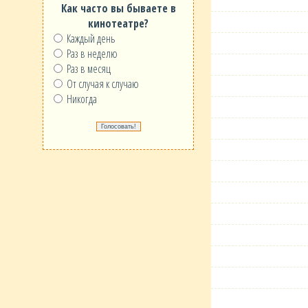
Как часто вы бываете в
кинотеатре?
Каждый день
Раз в неделю
Раз в месяц
От случая к случаю
Никогда