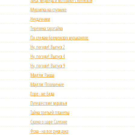
Лиса, медведь и мотоцикл с коляской
Мурзилка на спутнике
Неудачники
Терехина таратайка
По следам бременских музыкантов
Ну, погоди!: Выпуск 2
Ну, погоди!: Выпуск 4
Ну, погоди!: Выпуск 9
Маугли: Ракша
Маугли: Похищение
Горе - не беда
Путешествие муравья
Тайна третьей планеты
Сказка о царе Салтане
Фока - на все руки дока