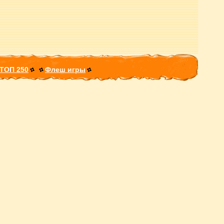
ТОП 250
Флеш игры