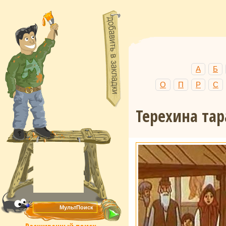
А
Б
О
П
Р
С
Терехина тар