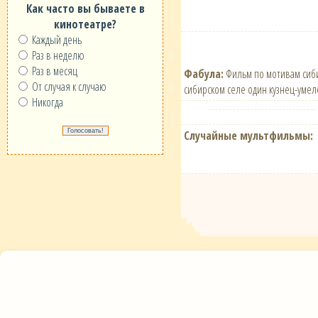
Как часто вы бываете в
кинотеатре?
Каждый день
Раз в неделю
Раз в месяц
Фабула:
Фильм по мотивам сибир
От случая к случаю
сибирском селе один кузнец-умел
Никогда
Случайные мультфильмы: