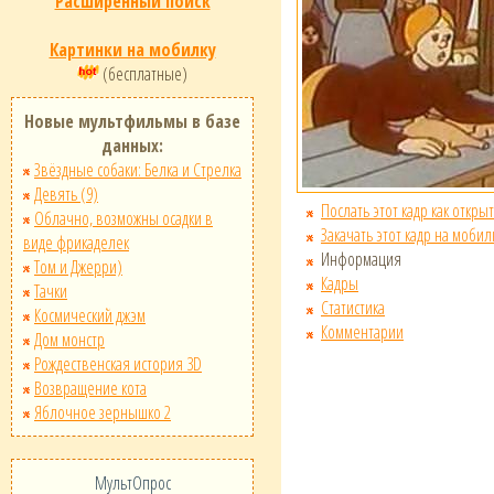
Расширенный поиск
Картинки на мобилку
(бесплатные)
Новые мультфильмы в базе
данных:
Звёздные собаки: Белка и Стрелка
Девять (9)
Послать этот кадр как открыт
Облачно, возможны осадки в
Закачать этот кадр на мобил
виде фрикаделек
Информация
Том и Джерри)
Кадры
Тачки
Статистика
Космический джэм
Комментарии
Дом монстр
Рождественская история 3D
Возвращение кота
Яблочное зернышко 2
МультОпрос