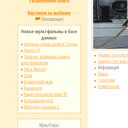
Расширенный поиск
Картинки на мобилку
(бесплатные)
Новые мультфильмы в базе
данных:
Звёздные собаки: Белка и Стрелка
Девять (9)
Послать этот кадр 
Облачно, возможны осадки в
Закачать этот кадр
виде фрикаделек
Информация
Том и Джерри)
Кадры
Тачки
Статистика
Космический джэм
Комментарии
Дом монстр
Рождественская история 3D
Возвращение кота
Яблочное зернышко 2
МультОпрос