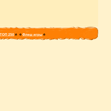
ТОП 250
Флеш игры