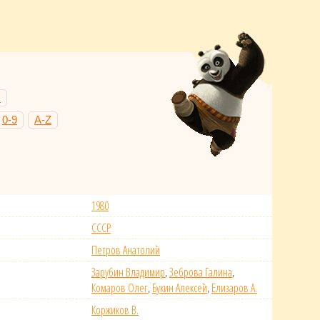
Н
0-9
A-Z
1980
СССР
Петров Анатолий
Зарубин Владимир
,
Зеброва Галина
,
Комаров Олег
,
Букин Алексей
,
Елизаров А.
Коржиков В.