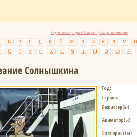
Введем новый праздник! 30 августа - День Мультипликации!
А
Б
В
Г
Д
Е
Ё
Ж
З
И
К
Л
М
Р
С
Т
У
Ф
Х
Ц
Ч
Ш
Щ
Э
Ю
Я
вание Солнышкина
Год:
Страна:
Режиссер(ы)
Аниматор(ы)
Сценарист(ы)