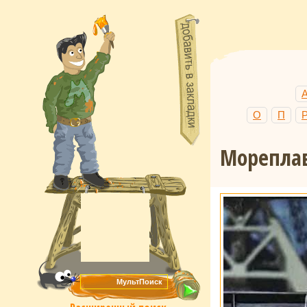
О
П
Морепла