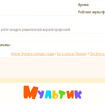
Время:
Рейтинг мультф
 ребят овладеть романтической морской профессией.
ильмы:
Фунтик: Фунтик и старушка с усами
/
Кот в сапогах (Япония)
/
Про Веру и 