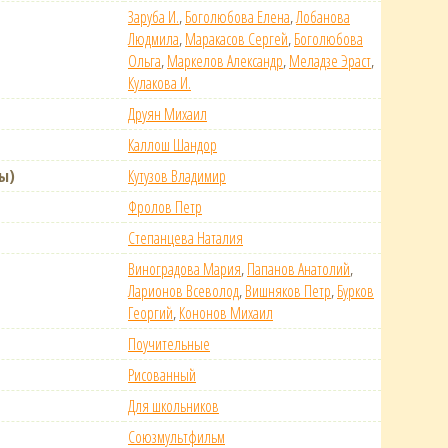
Заруба И.
,
Боголюбова Елена
,
Лобанова
Людмила
,
Маракасов Сергей
,
Боголюбова
Ольга
,
Маркелов Александр
,
Меладзе Эраст
,
Кулакова И.
Друян Михаил
Каллош Шандор
ы)
Кутузов Владимир
Фролов Петр
Степанцева Наталия
Виноградова Мария
,
Папанов Анатолий
,
Ларионов Всеволод
,
Вишняков Петр
,
Бурков
Георгий
,
Кононов Михаил
Поучительные
Рисованный
Для школьников
Союзмультфильм