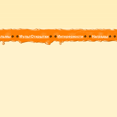
ильмы
МультОткрытки
Интересности
Награды