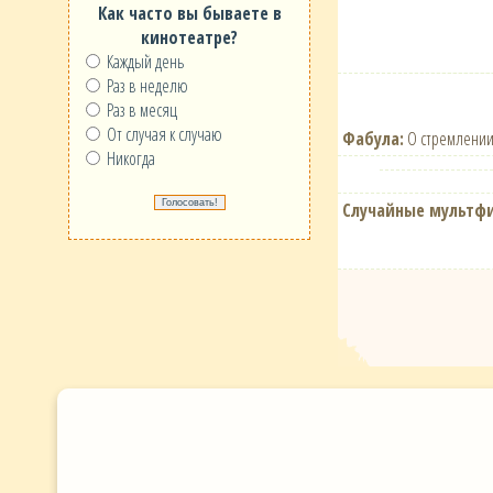
Как часто вы бываете в
кинотеатре?
Каждый день
Раз в неделю
Раз в месяц
От случая к случаю
Фабула:
О стремлении
Никогда
Случайные мультф