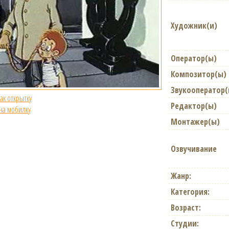
Художник(и)
Оператор(ы)
Композитор(ы)
Звукооператор(
как открытку
Редактор(ы)
 на мобилку
Монтажер(ы)
Озвучивание
Жанр:
Категория:
Возраст:
Студии: