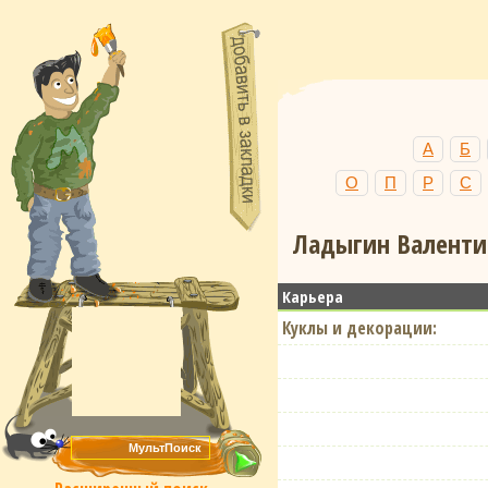
А
Б
О
П
Р
С
Ладыгин Валенти
Карьера
Куклы и декорации: