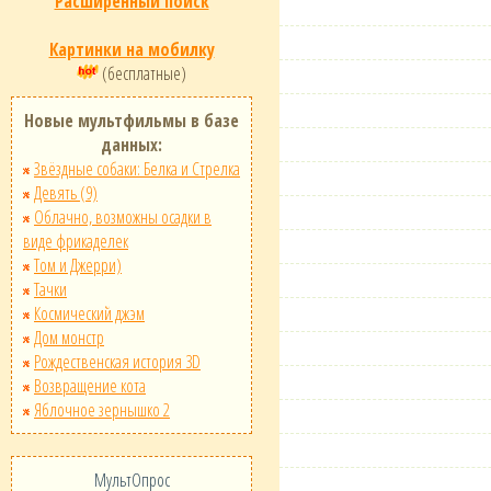
Расширенный поиск
Картинки на мобилку
(бесплатные)
Новые мультфильмы в базе
данных:
Звёздные собаки: Белка и Стрелка
Девять (9)
Облачно, возможны осадки в
виде фрикаделек
Том и Джерри)
Тачки
Космический джэм
Дом монстр
Рождественская история 3D
Возвращение кота
Яблочное зернышко 2
МультОпрос