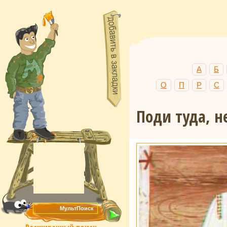
А
Б
О
П
Р
С
Поди туда, н