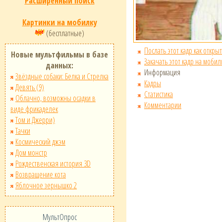
Расширенный поиск
Картинки на мобилку
(бесплатные)
Послать этот кадр как открыт
Новые мультфильмы в базе
Закачать этот кадр на мобил
данных:
Информация
Звёздные собаки: Белка и Стрелка
Кадры
Девять (9)
Статистика
Облачно, возможны осадки в
Комментарии
виде фрикаделек
Том и Джерри)
Тачки
Космический джэм
Дом монстр
Рождественская история 3D
Возвращение кота
Яблочное зернышко 2
МультОпрос