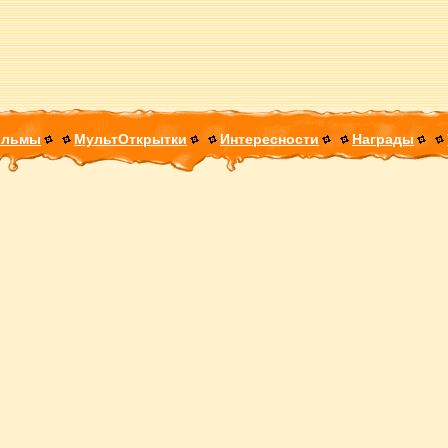
ильмы
МультОткрытки
Интересности
Награды