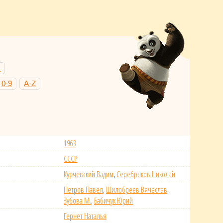
Н
0-9
A-Z
1963
СССР
Курчевский Вадим
,
Серебряков Николай
Петров Павел
,
Шилобреев Вячеслав
,
Зубова М.
,
Бабичук Юрий
Гернет Наталья