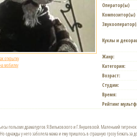
Оператор(ы)
Композитор(ы)
Звукооператор(
Куклы и декора
Жанр:
как открытку
 на мобилку
Категория:
Возраст:
Студии:
Время:
Рейтинг мультф
есы польских драматургов Я.Вильковского и Г.Янушевской. Маленький тигренок б
. Но однажды у него заболела мама и ему пришлось в страшную грозу бежать за 