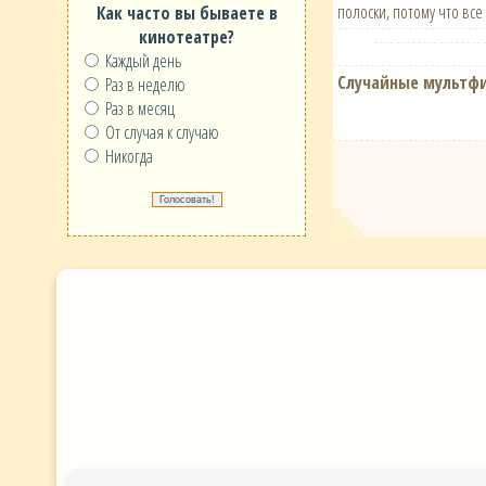
полоски, потому что все
Как часто вы бываете в
кинотеатре?
Каждый день
Случайные мультф
Раз в неделю
Раз в месяц
От случая к случаю
Никогда