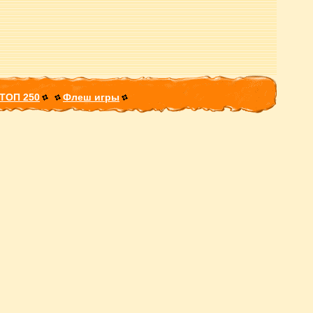
ТОП 250
Флеш игры