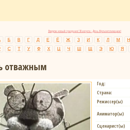
Введем новый праздник! 30 августа - День Мультипликации!
А
Б
В
Г
Д
Е
Ё
Ж
З
И
К
Л
М
Р
С
Т
У
Ф
Х
Ц
Ч
Ш
Щ
Э
Ю
Я
ть отважным
Год:
Страна:
Режиссер(ы)
Аниматор(ы)
Сценарист(ы)