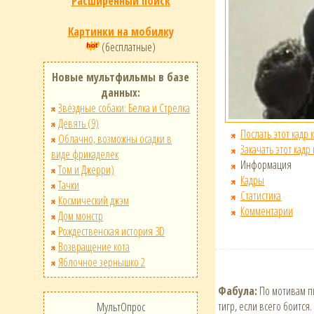
Расширенный поиск
Картинки на мобилку
(бесплатные)
Новые мультфильмы в базе
данных:
Звёздные собаки: Белка и Стрелка
Девять (9)
Послать этот кадр 
Облачно, возможны осадки в
Закачать этот кадр
виде фрикаделек
Информация
Том и Джерри)
Кадры
Тачки
Статистика
Космический джэм
Комментарии
Дом монстр
Рождественская история 3D
Возвращение кота
Яблочное зернышко 2
Фабула:
По мотивам пь
тигр, если всего боится
МультОпрос