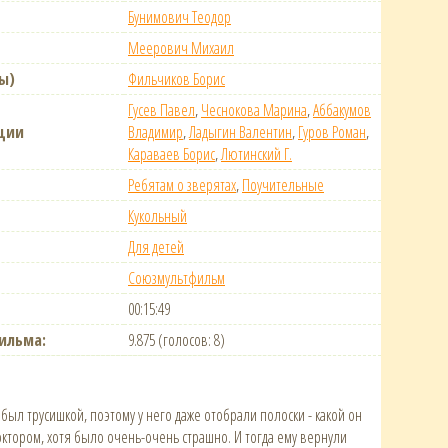
Бунимович Теодор
Меерович Михаил
ы)
Фильчиков Борис
Гусев Павел
,
Чеснокова Марина
,
Аббакумов
ции
Владимир
,
Ладыгин Валентин
,
Гуров Роман
,
Караваев Борис
,
Лютинский Г.
Ребятам о зверятах
,
Поучительные
Кукольный
Для детей
Союзмультфильм
00:15:49
ильма:
9.875 (голосов: 8)
ыл трусишкой, поэтому у него даже отобрали полоски - какой он
доктором, хотя было очень-очень страшно. И тогда ему вернули