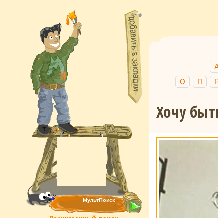
О
П
Хочу бы