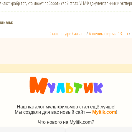
 знают храбр тот, кто может побороть свой страх. VI МФ документальных и эксп
ильмы:
Сказка о царе Салтане
/
Анжелика(сериал 13эп.)
/
Наш каталог мультфильмов стал ещё лучше!
Мы создали для вас новый сайт —
Myltik.com
!
Что нового на Myltik.com?