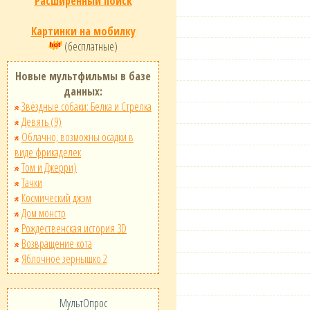
Расширенный поиск
Картинки на мобилку
(бесплатные)
Новые мультфильмы в базе
данных:
Звёздные собаки: Белка и Стрелка
Девять (9)
Облачно, возможны осадки в
виде фрикаделек
Том и Джерри)
Тачки
Космический джэм
Дом монстр
Рождественская история 3D
Возвращение кота
Яблочное зернышко 2
МультОпрос