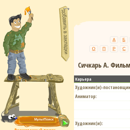
А
Б
О
П
Р
С
Сичкарь А. Фильм
Карьера
Художник(и)-постановщик
Аниматор:
Художник(и):