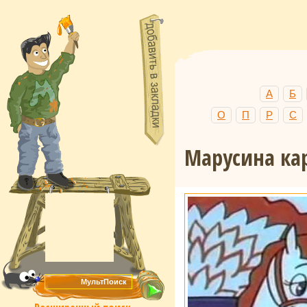
А
Б
О
П
Р
С
Марусина ка