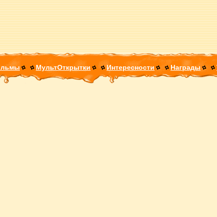
ильмы
МультОткрытки
Интересности
Награды