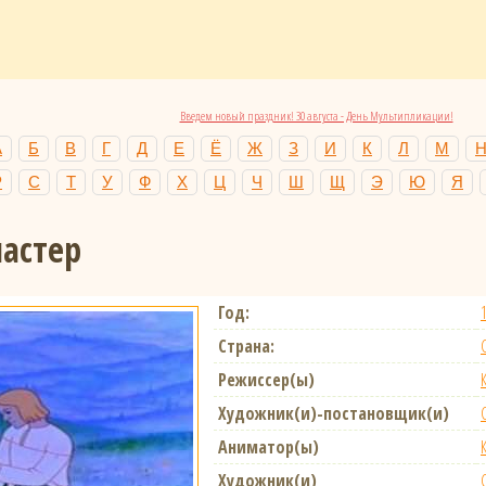
Введем новый праздник! 30 августа - День Мультипликации!
А
Б
В
Г
Д
Е
Ё
Ж
З
И
К
Л
М
Р
С
Т
У
Ф
Х
Ц
Ч
Ш
Щ
Э
Ю
Я
астер
Год:
Страна:
Режиссер(ы)
Художник(и)-постановщик(и)
Аниматор(ы)
Художник(и)