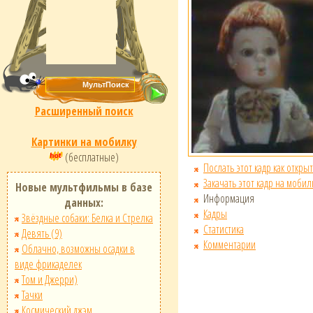
Расширенный поиск
Картинки на мобилку
(бесплатные)
Послать этот кадр как открыт
Закачать этот кадр на мобил
Новые мультфильмы в базе
Информация
данных:
Кадры
Звёздные собаки: Белка и Стрелка
Статистика
Девять (9)
Комментарии
Облачно, возможны осадки в
виде фрикаделек
Том и Джерри)
Тачки
Космический джэм