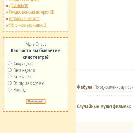
Дом монстр
Рождественская история 3D
Возвращение кота
Яблочное зернышко 2
МультОпрос
Как часто вы бываете в
кинотеатре?
Каждый день
Раз в неделю
Раз в месяц
От случая к случаю
Фабула:
По одноименному прои
Никогда
Случайные мультфильмы: