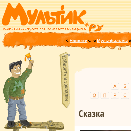
Новости
Мультфильмы
А
Б
О
П
Р
С
Сказка