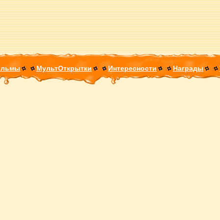
ильмы
МультОткрытки
Интересности
Награды