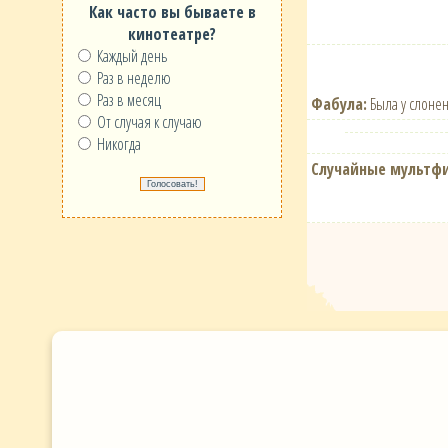
Как часто вы бываете в
кинотеатре?
Каждый день
Раз в неделю
Раз в месяц
Фабула:
Была у слонен
От случая к случаю
Никогда
Случайные мультф