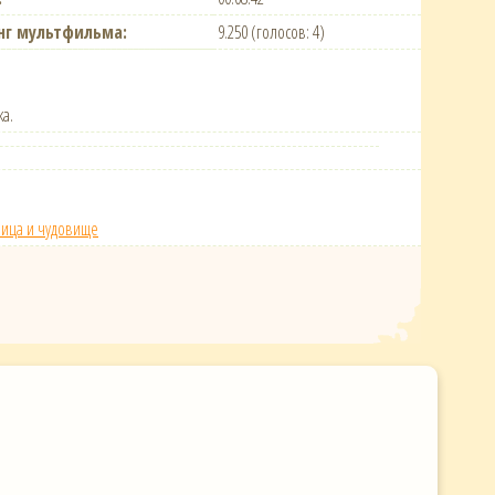
нг мультфильма:
9.250 (голосов: 4)
ка.
вица и чудовище