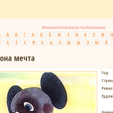
Введем новый праздник! 30 августа - День Мультипликации!
А
Б
В
Г
Д
Е
Ё
Ж
З
И
К
Л
М
Р
С
Т
У
Ф
Х
Ц
Ч
Ш
Щ
Э
Ю
Я
лона мечта
Год:
Страна
Режис
Худож
Анима