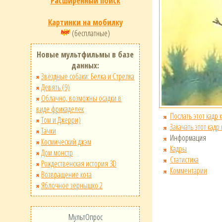
Расширенный поиск
Картинки на мобилку
(бесплатные)
Новые мультфильмы в базе
данных:
Звёздные собаки: Белка и Стрелка
Девять (9)
Облачно, возможны осадки в
виде фрикаделек
Послать этот кадр 
Том и Джерри)
Закачать этот кадр
Тачки
Информация
Космический джэм
Кадры
Дом монстр
Статистика
Рождественская история 3D
Комментарии
Возвращение кота
Яблочное зернышко 2
МультОпрос