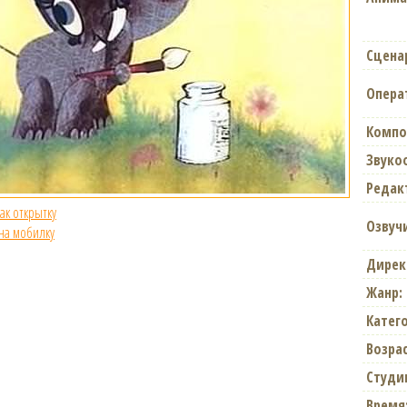
Сцена
Опера
Компо
Звуко
Редак
как открытку
Озвуч
 на мобилку
Дирек
Жанр:
Катег
Возрас
Студи
Время