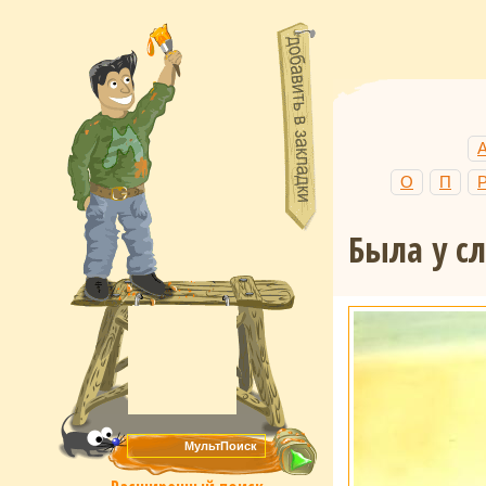
О
П
Была у с