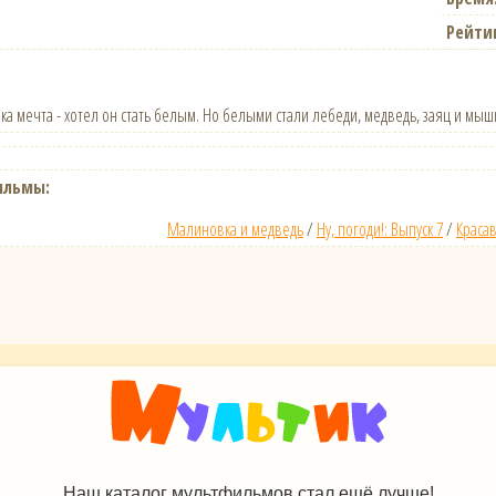
Рейти
ка мечта - хотел он стать белым. Но белыми стали лебеди, медведь, заяц и мыш
ильмы:
Малиновка и медведь
/
Ну, погоди!: Выпуск 7
/
Краса
Наш каталог мультфильмов стал ещё лучше!