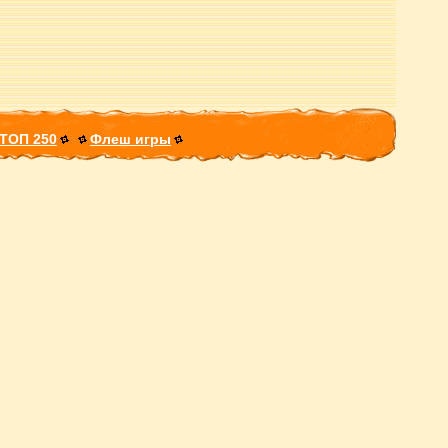
ТОП 250
Флеш игры