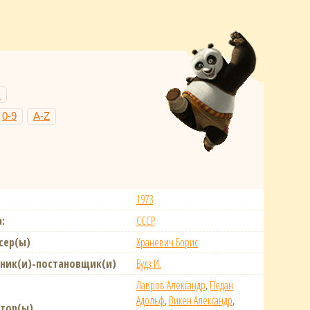
Н
0-9
A-Z
1973
:
СССР
сер(ы)
Храневич Борис
ник(и)-постановщик(и)
Будз И.
Лавров Александр
,
Педан
Адольф
,
Викен Александр
,
тор(ы)