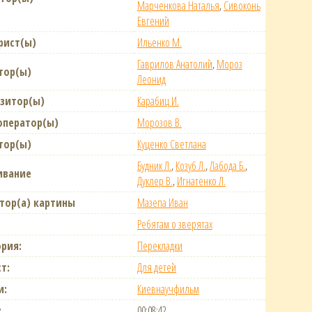
Марченкова Наталья
,
Сивоконь
Евгений
рист(ы)
Ильенко М.
Гаврилов Анатолий
,
Мороз
тор(ы)
Леонид
зитор(ы)
Карабиц И.
оператор(ы)
Морозов В.
тор(ы)
Куценко Светлана
Будник Л.
,
Козуб Л.
,
Лабода Б.
,
ивание
Дуклер В.
,
Игнатенко Л.
тор(а) картины
Мазепа Иван
Ребятам о зверятах
ория:
Перекладки
т:
Для детей
и:
Киевнаучфильм
:
00:08:42